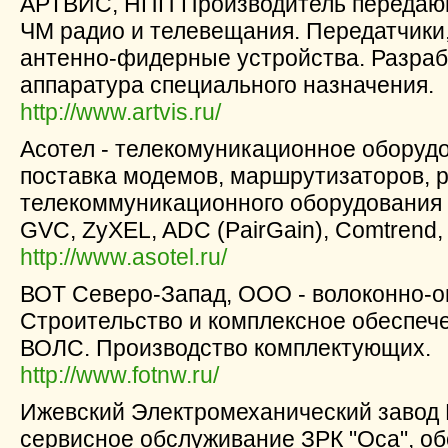
АРТВИС, НПП Производитель передающ
ЧМ радио и телевещания. Передатчики
антенно-фидерные устройства. Разраб
аппаратура специального назначения.
http://www.artvis.ru/
Асотел - телекомуникационное оборуд
поставка модемов, маршрутизаторов, р
телекоммуникационного оборудования As
GVC, ZyXEL, ADC (PairGain), Comtrend
http://www.asotel.ru/
ВОТ Северо-Запад, ООО - волоконно-о
Строительство и комплексное обеспеч
ВОЛС. Производство комплектующих.
http://www.fotnw.ru/
Ижевский Электромеханический завод
сервисное обслуживание ЗРК "Оса", о