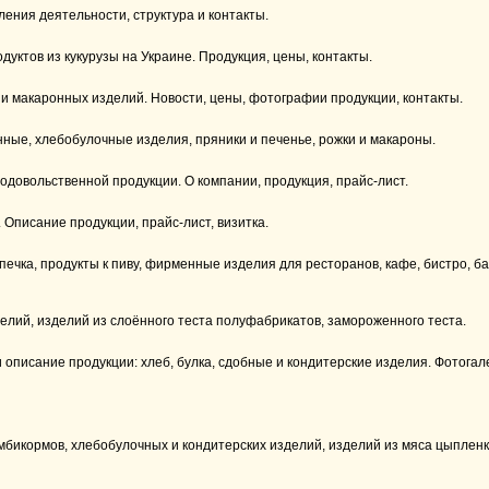
ния деятельности, структура и контакты.
ктов из кукурузы на Украине. Продукция, цены, контакты.
и макаронных изделий. Новости, цены, фотографии продукции, контакты.
ые, хлебобулочные изделия, пряники и печенье, рожки и макароны.
одовольственной продукции. О компании, продукция, прайс-лист.
 Описание продукции, прайс-лист, визитка.
печка, продукты к пиву, фирменные изделия для ресторанов, кафе, бистро, б
лий, изделий из слоённого теста полуфабрикатов, замороженного теста.
описание продукции: хлеб, булка, сдобные и кондитерские изделия. Фотогал
мбикормов, хлебобулочных и кондитерских изделий, изделий из мяса цыпленк