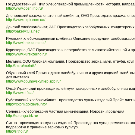
Государственный НИИ хлебопекарной промышленности История, направле
http://www.gosniihp.ru/
Днепровский крахмалопаточный комбинат, ОАО Произодство крахмалопроду
http://www.dkpk.com.ua/
Донской хлебокомбинат, ЗАО Производство хлебобулочных, кондитерских 
http://bakery.tula.net/
Ижевский хлебомакаронный комбинат Описание продукции: хлебомакаронн
http://www.hmk.udm.net/
Курскзерно, ОАО Производство и переработка сельскохозяйственной и пр
http://www.kurskzerno.ru/
Мельник, ООО Хлебная компания. Производство зерна, муки, отруби, круп.
http://tm.ru/melnik/
Обуховский хлеб Производство хлебобулочных и других изделий: хлеб, вы
для выставок.
http://www.obuhovskyhleb.spb.ru/
Ольф Украинский производителей муки, макаронных и хлебобулочных изде
http://www.olf.ua/
Рубежанский хлебокомбинат - производство мучных изделий Прайс-лист и 
http://rxkom.goldeye.info/
Селенга - хлебопекарня Частная мини-пекарня. Новости, продукция.
http://selenga.irk.ru/
Ситно - производство мучных изделий Производство муки, премиксов и ко
подработка и хранение зерновых культур.
http://sitno.ru/