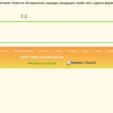
итания. Новости объединения, награды, продукция, прайс-лист, адреса фирм
1
2
раммы
|
Фотоальбомы
|
Новости
|
Игры
|
Видео
|
Обои
|
Юмор
|
Реф
©2007-2008, www.MixZona.Ru
Реклама на портале