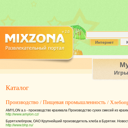
Интернет
М
Игр
Каталог
Производство
Пищевая промышленность
/
/ Хлебоп
AMYLON a.s - производство крахмала Производство сухих смесей из крах
http://www.amylon.cz/
Бурятхлебпром, ОАО Крупнейший производитель хлеба в Бурятии. Новост
http://www.bhp.ru/