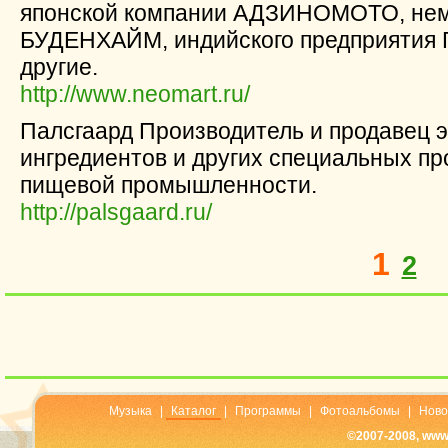
японской компании АДЗИНОМОТО, нем
БУДЕНХАЙМ, индийского предприяти
другие.
http://www.neomart.ru/
Палcгаард Производитель и продавец э
ингредиентов и других специальных п
пищевой промышленности.
http://palsgaard.ru/
1
2
Музыка
|
Каталог
|
Программы
|
Фотоальбомы
|
Ново
©2007-2008, www