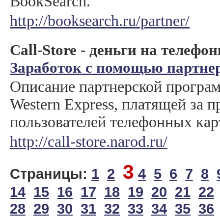
BookSearch.
http://booksearch.ru/partner/
Call-Store - деньги на телефо
Заработок с помощью партне
Описание партнерской програ
Western Express, платящей за 
пользователей телефонных кар
http://call-store.narod.ru/
3
Страницы:
1
2
4
5
6
7
8
14
15
16
17
18
19
20
21
22
28
29
30
31
32
33
34
35
36