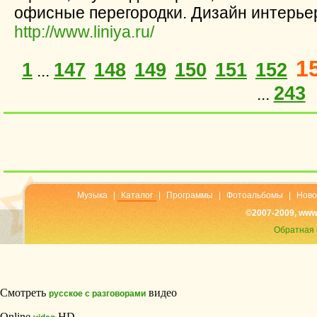
офисные перегородки. Дизайн интерье
http://www.liniya.ru/
1
1
147
148
149
150
151
152
...
243
...
Музыка
|
Каталог
|
Программы
|
Фотоальбомы
|
Ново
©2007-2009, www
Обратная 
Смотреть
видео
русское с разговорами
Online
HD