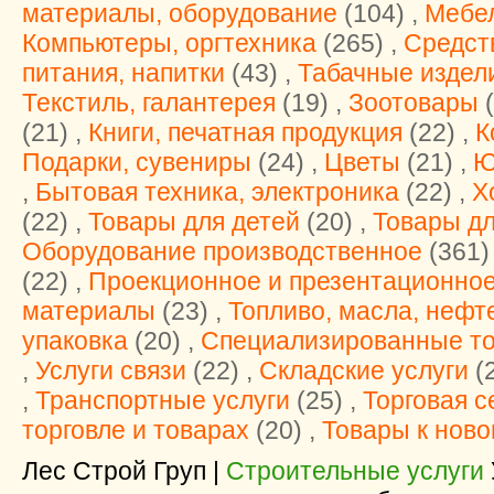
материалы, оборудование
(104) ,
Мебел
Компьютеры, оргтехника
(265) ,
Средст
питания, напитки
(43) ,
Табачные издел
Текстиль, галантерея
(19) ,
Зоотовары
(
(21) ,
Книги, печатная продукция
(22) ,
К
Подарки, сувениры
(24) ,
Цветы
(21) ,
Ю
,
Бытовая техника, электроника
(22) ,
Х
(22) ,
Товары для детей
(20) ,
Товары дл
Оборудование производственное
(361)
(22) ,
Проекционное и презентационно
материалы
(23) ,
Топливо, масла, нефт
упаковка
(20) ,
Специализированные т
,
Услуги связи
(22) ,
Складские услуги
(2
,
Транспортные услуги
(25) ,
Торговая с
торговле и товарах
(20) ,
Товары к ново
Лес Строй Груп |
Строительные услуги