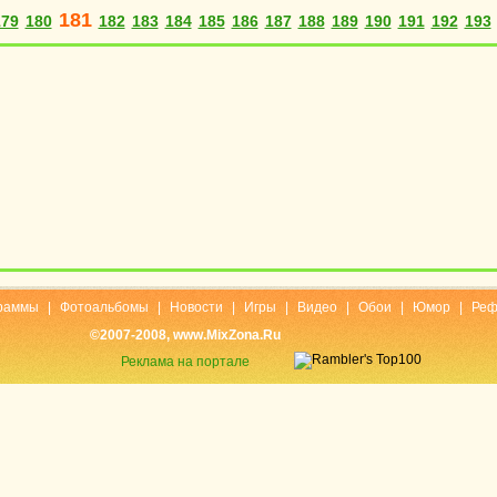
181
179
180
182
183
184
185
186
187
188
189
190
191
192
193
раммы
|
Фотоальбомы
|
Новости
|
Игры
|
Видео
|
Обои
|
Юмор
|
Реф
©2007-2008, www.MixZona.Ru
Реклама на портале