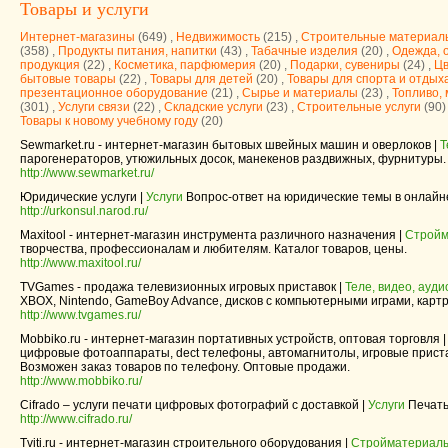
Товары и услуги
Интернет-магазины
(649) ,
Недвижимость
(215) ,
Строительные материал
(358) ,
Продукты питания, напитки
(43) ,
Табачные изделия
(20) ,
Одежда, 
продукция
(22) ,
Косметика, парфюмерия
(20) ,
Подарки, сувениры
(24) ,
Ц
бытовые товары
(22) ,
Товары для детей
(20) ,
Товары для спорта и отдых
презентационное оборудование
(21) ,
Сырье и материалы
(23) ,
Топливо,
(301) ,
Услуги связи
(22) ,
Складские услуги
(23) ,
Строительные услуги
(90)
Товары к новому учебному году
(20)
Sewmarket.ru - интернет-магазин бытовых швейных машин и оверлоков |
Т
парогенераторов, утюжильных досок, манекенов раздвижных, фурнитуры. 
http://www.sewmarket.ru/
Юридические услуги |
Услуги
Вопрос-ответ на юридические темы в онлайне
http://urkonsul.narod.ru/
Maxitool - интернет-магазин инструмента различного назначения |
Стройм
творчества, профессионалам и любителям. Каталог товаров, цены.
http://www.maxitool.ru/
TVGames - продажа телевизионных игровых приставок |
Теле, видео, ауди
XBOX, Nintendo, GameBoy Advance, дисков с компьютерными играми, карт
http://www.tvgames.ru/
Mobbiko.ru - интернет-магазин портативных устройств, оптовая торговля 
цифровые фотоаппараты, dect телефоны, автомагнитолы, игровые пристав
Возможен заказ товаров по телефону. Оптовые продажи.
http://www.mobbiko.ru/
Cifrado – услуги печати цифровых фотографий с доставкой |
Услуги
Печать
http://www.cifrado.ru/
Tviti.ru - интернет-магазин строительного оборудования |
Стройматериалы,