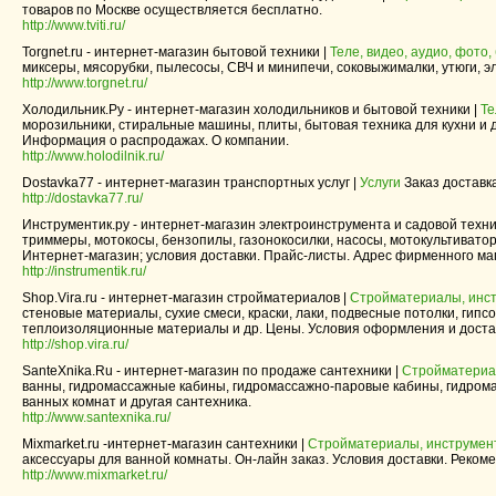
товаров по Москве осуществляется бесплатно.
http://www.tviti.ru/
Torgnet.ru - интернет-магазин бытовой техники |
Теле, видео, аудио, фото,
миксеры, мясорубки, пылесосы, СВЧ и минипечи, соковыжималки, утюги, э
http://www.torgnet.ru/
Холодильник.Ру - интернет-магазин холодильников и бытовой техники |
Те
морозильники, стиральные машины, плиты, бытовая техника для кухни и д
Информация о распродажах. О компании.
http://www.holodilnik.ru/
Dostavka77 - интернет-магазин транспортных услуг |
Услуги
Заказ доставка
http://dostavka77.ru/
Инструментик.ру - интернет-магазин электроинструмента и садовой техни
триммеры, мотокосы, бензопилы, газонокосилки, насосы, мотокультивато
Интернет-магазин; условия доставки. Прайс-листы. Адрес фирменного ма
http://instrumentik.ru/
Shop.Vira.ru - интернет-магазин стройматериалов |
Стройматериалы, инст
стеновые материалы, сухие смеси, краски, лаки, подвесные потолки, гипсо
теплоизоляционные материалы и др. Цены. Условия оформления и достав
http://shop.vira.ru/
SanteXnika.Ru - интернет-магазин по продаже сантехники |
Стройматериал
ванны, гидромассажные кабины, гидромассажно-паровые кабины, гидрома
ванных комнат и другая сантехника.
http://www.santexnika.ru/
Mixmarket.ru -интернет-магазин сантехники |
Стройматериалы, инструмент
аксессуары для ванной комнаты. Он-лайн заказ. Условия доставки. Реком
http://www.mixmarket.ru/