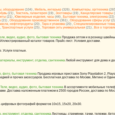
ы, оборудование
(104) ,
Мебель, интерьер
(326) ,
Компьютеры, оргтехника
(265
обувь
(21) ,
Текстиль, галантерея
(19) ,
Зоотовары
(19) ,
Канцелярские товары
(
веты
(21) ,
Ювелирные изделия, часы
(44) ,
Бытовая техника, электроника
(22)
а
(21) ,
Оборудование производственное
(361) ,
Оборудование сферы услуг
(22
 масла, нефтепродукты
(20) ,
Тара и упаковка
(20) ,
Специализированные това
 ,
Транспортные услуги
(25) ,
Торговая сеть универсальная
(21) ,
Все о торговл
еле, видео, аудио, фото, бытовая техника
Продажа оптом и в розницу швейны
Иллюстрированный каталог товаров. Прайс-лист. Условия доставки.
. Услуги платные.
атериалы, инструмент, отделка, сантехника
Любой инструмент для дома и да
о, фото, бытовая техника
Продажа игровых приставок Sony Playstation 2, Playst
риджей и прочих аксессуаров. Бесплатная доставка по Москве, Митино и Один
|
Теле, видео, аудио, фото, бытовая техника
В ассортименте мобильные телеф
ки. Доставка наложенным платежом в 2500 городов России, доставка по Моск
 цифровых фотографий форматов 10х15, 15х20, 20х30.
 инструмент, отделка, сантехника
Лестницы, стремянки, тачки, тележки, бет