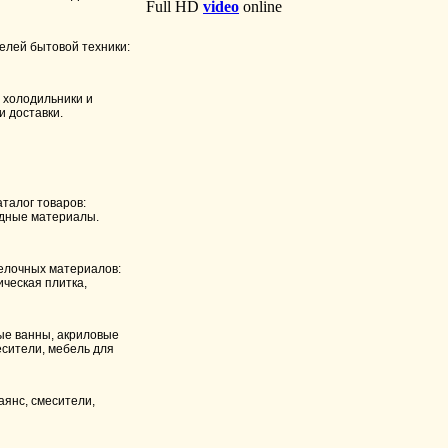
елей бытовой техники:
 холодильники и
и доставки.
талог товаров:
одные материалы.
елочных материалов:
ическая плитка,
ые ванны, акриловые
есители, мебель для
аянс, смесители,