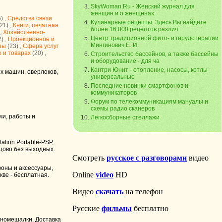
SkyWoman.Ru - Женский журнал для
женщин и о женщинах.
) ,
Средства связи
Кулинарные рецепты. Здесь Вы найдете
21) ,
Книги, печатная
более 16.000 рецептов различ
 ,
Хозяйственно-
Центр традиционной фито- и гирудотерапии
) ,
Проекционное и
Мингинович Е. И.
ры
(23) ,
Cфера услуг
е и товарах
(20) ,
Строительство бассейнов, а также бассейны
и оборудование - для ча
Кантри Юнит - отопление, насосы, котлы
х машин, оверлоков,
универсальные
Последние новинки смартфонов и
коммуникаторов
Форум по телекоммуникациям мануалы и
схемы радио сканеров
чи, работы и
Легкосборные стеллажи
ation Portable-PSP,
цово без выходных.
оны и аксессуары,
ве - бесплатная.
ономешалки. Доставка