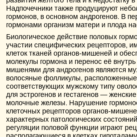
развития жёлтого тела и к недостатку в
Надпочечники также продуцируют небо
гормонов, в основном андрогенов. В п
гормонами организм матери и плода н
Биологическое действие половых горм
участии специфических рецепторов, и
клеток тканей органов-мишеней и обе
молекулы гормона и перенос её внутрь
мишенями для андрогенов являются му
волосяные фолликулы, расположенные 
соответствующих мужскому типу оволо
для эстрогенов и гестагенов — женски
молочные железы. Нарушение гормоно
клеточных рецепторов органов-мишене
характерных патологических состояний
регуляции половой функции играют ре
располагающиеся в клетках гипоталаму