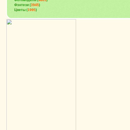
Фотомодели (
4803
)
Фэнтези (
3945
)
Цветы (
1995
)