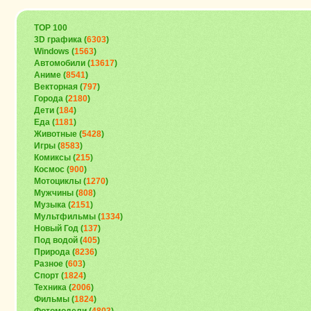
TOP 100
3D графика (
6303
)
Windows (
1563
)
Автомобили (
13617
)
Аниме (
8541
)
Векторная (
797
)
Города (
2180
)
Дети (
184
)
Еда (
1181
)
Животные (
5428
)
Игры (
8583
)
Комиксы (
215
)
Космос (
900
)
Мотоциклы (
1270
)
Мужчины (
808
)
Музыка (
2151
)
Мультфильмы (
1334
)
Новый Год (
137
)
Под водой (
405
)
Природа (
8236
)
Разное (
603
)
Спорт (
1824
)
Техника (
2006
)
Фильмы (
1824
)