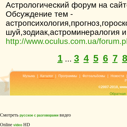
Астрологический форум на сай
Обсуждение тем -
астропсихология,прогноз,горос
шуй,зодиак,астроминералогия и 
http://www.oculus.com.ua/forum.
1
3
4
5
6
7
...
Музыка
|
Каталог
|
Программы
|
Фотоальбомы
|
Новости
р
©2007-2010, www
Обратная 
Смотреть
видео
русское с разговорами
Online
HD
video