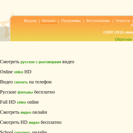
Музыка
|
Каталог
|
Программы
|
Фотоальбомы
|
Новости
р
©2007-2010, www
Обратная 
Смотреть
видео
русское с разговорами
Online
HD
video
Видео
на телефон
скачать
Русские
бесплатно
фильмы
Full HD
online
video
Смотреть
онлайн
видео
Смотреть HD
бесплатно
видео
School
онлайн
смотреть