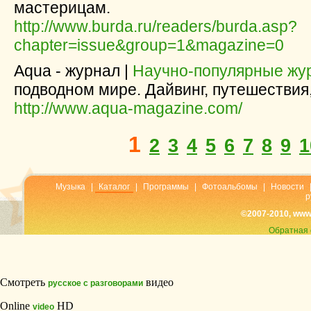
мастерицам.
http://www.burda.ru/readers/burda.asp?
chapter=issue&group=1&magazine=0
Aqua - журнал |
Научно-популярные жу
подводном мире. Дайвинг, путешествия
http://www.aqua-magazine.com/
1
2
3
4
5
6
7
8
9
1
Музыка
|
Каталог
|
Программы
|
Фотоальбомы
|
Новости
р
©2007-2010, www
Обратная 
Смотреть
видео
русское с разговорами
Online
HD
video