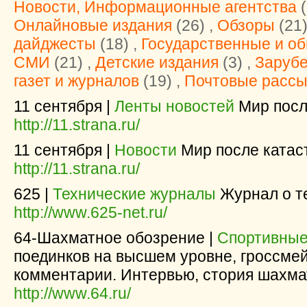
Новости, Информационные агентства
(
Онлайновые издания
(26) ,
Обзоры
(21)
дайджесты
(18) ,
Государственные и о
СМИ
(21) ,
Детские издания
(3) ,
Заруб
газет и журналов
(19) ,
Почтовые рассы
11 сентября |
Ленты новостей
Мир посл
http://11.strana.ru/
11 сентября |
Новости
Мир после катас
http://11.strana.ru/
625 |
Технические журналы
Журнал о т
http://www.625-net.ru/
64-Шахматное обозрение |
Спортивные
поединков на высшем уровне, гроссмей
комментарии. Интервью, стория шахмат
http://www.64.ru/