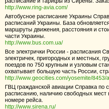
расписание и тарифы из Сирены. Заказ
http://www.ring-avia.com/
Автобусное расписание Украины Справ
расписаний Украины. База обновляетс
маршруты движения, расстояния и сто
части Украины.
http://www.bus.com.ua/
Все электрички России - расписания С
электpичек, пpигоpодных и местных, г
поездов по 750 кpупным и узловым ста
охватывает большую часть России, стр
http://www.geocities.com/yosemite/8453/
ГВЦ гражданской авиации Справка по с
расписанию, наличию свободных мест 
номере рейса.
http://www.sirena.ru/