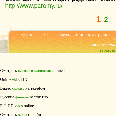
http://www.paromy.ru/
1
2
Музыка
|
Каталог
|
Программы
|
Фотоальбомы
|
Новости
р
©2007-2010, www
Обратная 
Смотреть
видео
русское с разговорами
Online
HD
video
Видео
на телефон
скачать
Русские
бесплатно
фильмы
Full HD
online
video
Смотреть
онлайн
видео