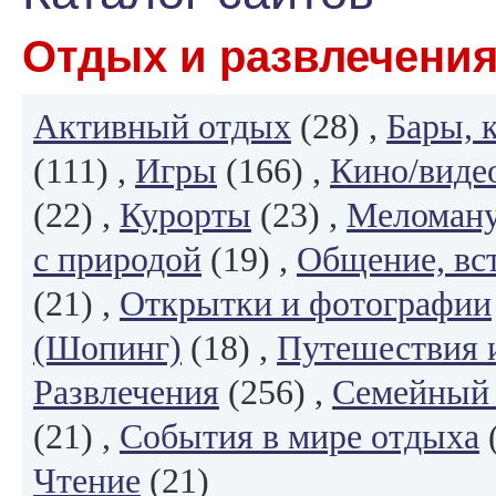
Отдых и развлечени
Активный отдых
(28) ,
Бары, 
(111) ,
Игры
(166) ,
Кино/виде
(22) ,
Курорты
(23) ,
Меломану
с природой
(19) ,
Общение, вст
(21) ,
Открытки и фотографии
(Шопинг)
(18) ,
Путешествия 
Развлечения
(256) ,
Семейный 
(21) ,
События в мире отдыха
(
Чтение
(21)