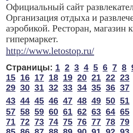
Официальный сайт развлекател
Организация отдыха и развлече
аэробикой. Ресторан, магазин 
гипермаркет.
http://www.letostop.ru/
Страницы:
1
2
3
4
5
6
7
8
15
16
17
18
19
20
21
22
23
29
30
31
32
33
34
35
36
37
43
44
45
46
47
48
49
50
51
57
58
59
60
61
62
63
64
65
71
72
73
74
75
76
77
78
79
85
86
87
88
89
90
91
92
93