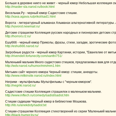
Больше в деревне никто не живет - черный юмор Небольшая коллекция 
http://master-sla.narod.ru/book.html
Весельчак.Ру - черный юмор Садистские стишки.
http://xaxa.agava.ru/prikol/sad1.html
Ворота - литературный альманах Альманах альтернативной литературы. 
http://vyvorot.newmail.ru/
Детские страшилки Коллекция русских народных и пионерских детских ст
http://horrors.r2.ru/
Ешу666 - черный юмор Приколы, фразы, стихи, загадки, эротические фот
http://eshu666.narod.ru/
Загробные радости - черный юмор Картинки, истории, "Евангелие от митьк
http://rivendell.fortunecity.com/xanth/751/
Маленький мальчик Много садистских стишков, предлагаемых вам для отд
http://wdv.narod.ru/humor/mm/mm1.htm
Митькин сайт черного юмора Черный юмор: стишки, анекдоты.
http://www.mitkinsite.narod.ru/index.html
Негрики - мультфильмы Мультфильмы с "черным юмором".
http://negriki.narod.ru/
Садистские стишки Коллекция страшилок о маленьком мальчике.
http://www.inftech.ru/comedy/sadist/sadist.htm
Стишки садюшки Черный юмор в библиотеке Мошкова.
http://lib.ru/anekdoty/sadist.txt
Стишки-страшилки Коллекция стихотворений из серии 'Маленький мальчик..
http://black-humor.by.ru/