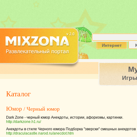
Интернет
М
Игр
Каталог
Юмор
/ Черный юмор
Dark Zone - черный юмор Анекдоты, истории, афоризмы, картинки.
http://darkzone.h1.ru/
Анекдоты в стиле Черного юмора Подборка "зверски" смешных анекдотов
http://draculacastle.narod.ru/anecdot.htm