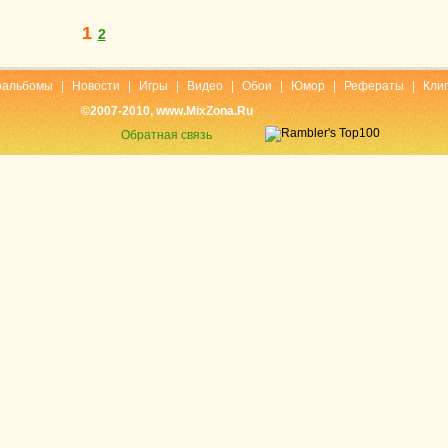
1
2
оальбомы
|
Новости
|
Игры
|
Видео
|
Обои
|
Юмор
|
Рефераты
|
Кли
©2007-2010, www.MixZona.Ru
Обратная связь