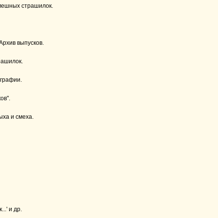
смешных страшилок.
Архив выпусков.
рашилок.
ографии.
ов".
ыха и смеха.
.' и др.