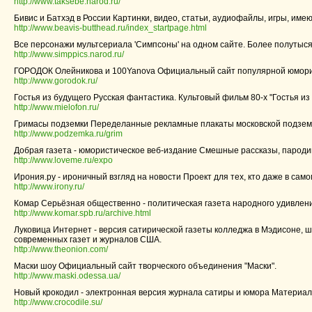
http://www.taksebe.narod.ru/
Бивис и Батхэд в России Картинки, видео, статьи, аудиофайлы, игры, им
http://www.beavis-butthead.ru/index_startpage.html
Все персонажи мультсериала 'Симпсоны' на одном сайте. Более полутыся
http://www.simppics.narod.ru/
ГОРОДОК Олейникова и 100Yanova Официальный сайт популярной юморис
http://www.gorodok.ru/
Гостья из будущего Русская фантастика. Культовый фильм 80-х "Гостья из
http://www.mielofon.ru/
Гримасы подземки Переделанные рекламные плакаты московской подзем
http://www.podzemka.ru/grim
Добрая газета - юмористическое веб-издание Смешные рассказы, пародии
http://www.loveme.ru/expo
Ирония.ру - ироничный взгляд на новости Проект для тех, кто даже в са
http://www.irony.ru/
Комар Серьёзная общественно - политическая газета народного удивлени
http://www.komar.spb.ru/archive.html
Луковица Интернет - версия сатирической газеты колледжа в Мэдисоне, 
современных газет и журналов США.
http://www.theonion.com/
Маски шоу Официальный сайт творческого объединения "Маски".
http://www.maski.odessa.ua/
Новый крокодил - электронная версия журнала сатиры и юмора Материал
http://www.crocodile.su/