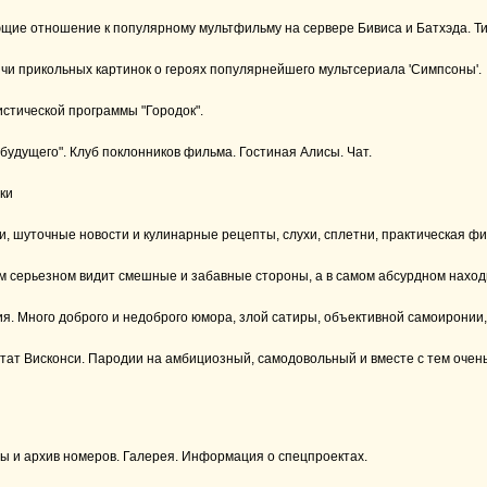
еющие отношение к популярному мультфильму на сервере Бивиса и Батхэда. Т
чи прикольных картинок о героях популярнейшего мультсериала 'Симпсоны'.
тической программы "Городок".
 будущего". Клуб поклонников фильма. Гостиная Алисы. Чат.
ки
, шуточные новости и кулинарные рецепты, слухи, сплетни, практическая фи
мом серьезном видит смешные и забавные стороны, а в самом абсурдном наход
я. Много доброго и недоброго юмора, злой сатиры, объективной самоиронии,
штат Висконси. Пародии на амбициозный, самодовольный и вместе с тем очен
ы и архив номеров. Галерея. Информация о спецпроектах.