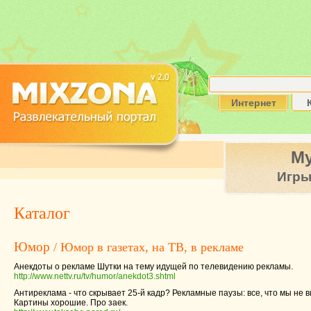
Интернет
М
Игр
Каталог
Юмор
/ Юмор в газетах, на ТВ, в рекламе
Анекдоты о рекламе Шутки на тему идущей по телевидению рекламы.
http://www.nettv.ru/tv/humor/anekdot3.shtml
Антиреклама - что скрывает 25-й кадр? Рекламные паузы: все, что мы не в
Картины хорошие. Про заек.