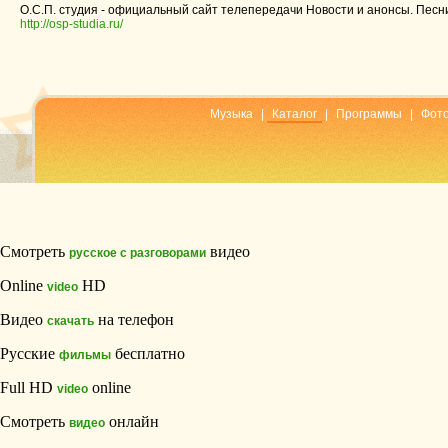
О.С.П. студия - официальный сайт телепередачи Новости и анонсы. Песни
http://osp-studia.ru/
Музыка
|
Каталог
|
Программы
|
Фот
Смотреть
видео
русское с разговорами
Online
HD
video
Видео
на телефон
скачать
Русские
бесплатно
фильмы
Full HD
online
video
Смотреть
онлайн
видео