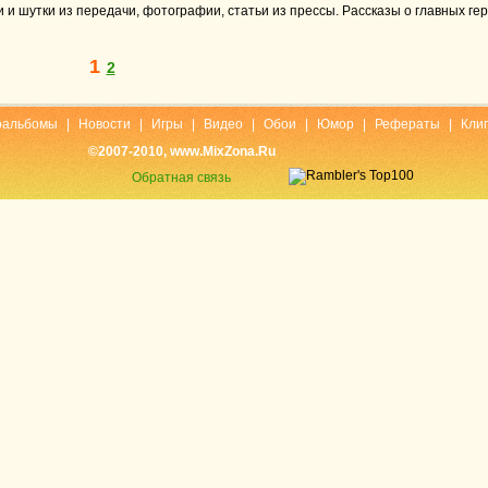
 и шутки из передачи, фотографии, статьи из прессы. Рассказы о главных ге
1
2
оальбомы
|
Новости
|
Игры
|
Видео
|
Обои
|
Юмор
|
Рефераты
|
Кли
©2007-2010, www.MixZona.Ru
Обратная связь