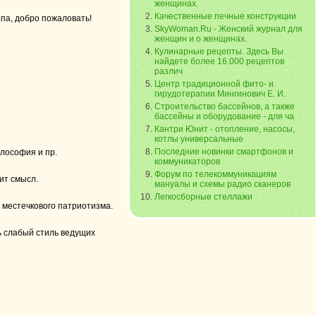
женщинах.
Качественные печные конструкции
ипа, добро пожаловать!
SkyWoman.Ru - Женский журнал для
женщин и о женщинах.
Кулинарные рецепты. Здесь Вы
найдете более 16.000 рецептов
различ
Центр традиционной фито- и
гирудотерапии Мингинович Е. И.
Строительство бассейнов, а также
бассейны и оборудование - для ча
Кантри Юнит - отопление, насосы,
котлы универсальные
Последние новинки смартфонов и
лософия и пр.
коммуникаторов
Форум по телекоммуникациям
ит смысл.
мануалы и схемы радио сканеров
Легкосборные стеллажи
 местечкового патриотизма.
ь слабый стиль ведущих