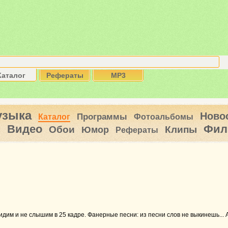
Каталог
Рефераты
MP3
узыка
Ново
Программы
Каталог
Фотоальбомы
Видео
Фил
ы
Обои
Клипы
Юмор
Рефераты
идим и не слышим в 25 кадре. Фанерные песни: из песни слов не выкинешь... А