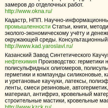
замеров до отделочных работ.
http://www.okna.ru/
Кадастр, НПП. Научно-информационны
промышленности
Статьи, книги, метод
эколого-экономическому учёту и денеж
окружающей среды. Консультационный
http://www.kad.yaroslavl.ru/
Казанский Завод Синтетического Каучу
нефтехимия
Производство: герметики 
полисульфидных олигомеров, полисул
герметики и компаунды силиконовые, к
и уретановые каучуки, латексы, поли
ленты, смеси резиновые, автогермети
материал, антифриз, кровельный мат
строительные мастики, кровельные мас
http://www.kzck.ru/