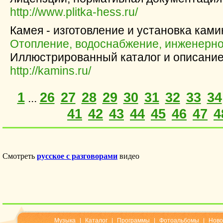
http://www.plitka-hess.ru/
Камея - изготовление и установка ками
Отопление, водоснабжение, инженерн
Иллюстрированный каталог и описание
http://kamins.ru/
1
26
27
28
29
30
31
32
33
34
...
41
42
43
44
45
46
47
4
Музыка
|
Каталог
|
Программы
|
Фотоальбомы
|
Ново