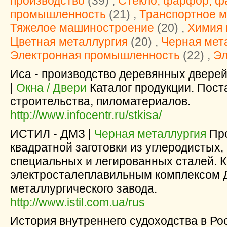
производство
(39) ,
Стекло, фарфор, ф
промышленность
(21) ,
Транспортное 
Тяжелое машиностроение
(20) ,
Химия 
Цветная металлургия
(20) ,
Черная мет
Электронная промышленность
(22) ,
Эл
Иса - производство деревянных дверей
|
Окна / Двери
Каталог продукции. Пост
строительства, пиломатериалов.
http://www.infocentr.ru/stkisa/
ИСТИЛ - ДМЗ |
Черная металлургия
Про
квадратной заготовки из углеродистых,
специальных и легированных сталей. 
электросталеплавильным комплексом 
металлургического завода.
http://www.istil.com.ua/rus
История внутреннего судоходства в Ро