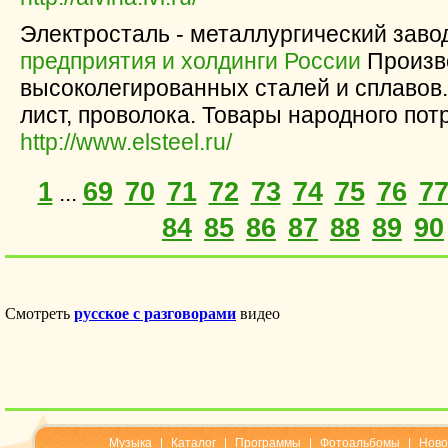
Электросталь - металлургический заво
предприятия и холдинги России
Произв
высоколегированных сталей и сплавов. 
лист, проволока. Товары народного пот
http://www.elsteel.ru/
1
69
70
71
72
73
74
75
76
7
...
84
85
86
87
88
89
90
Музыка
|
Каталог
|
Программы
|
Фотоальбомы
|
Ново