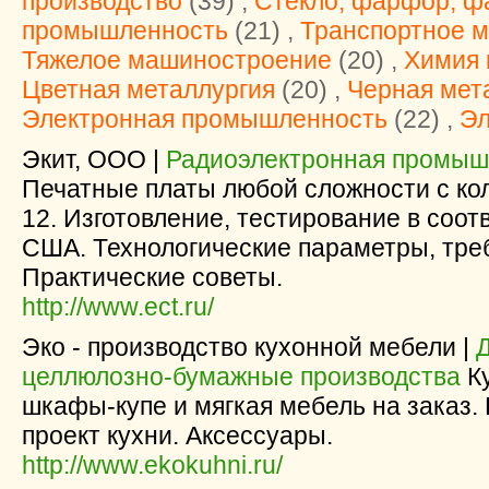
производство
(39) ,
Стекло, фарфор, ф
промышленность
(21) ,
Транспортное 
Тяжелое машиностроение
(20) ,
Химия 
Цветная металлургия
(20) ,
Черная мет
Электронная промышленность
(22) ,
Эл
Экит, ООО |
Радиоэлектронная промышл
Печатные платы любой сложности с кол
12. Изготовление, тестирование в соот
США. Технологические параметры, тре
Практические советы.
http://www.ect.ru/
Эко - производство кухонной мебели |
целлюлозно-бумажные производства
Ку
шкафы-купе и мягкая мебель на заказ
проект кухни. Аксессуары.
http://www.ekokuhni.ru/