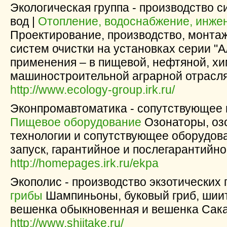
Экологическая группа - производство с
вод |
Отопление, водоснабжение, инже
Проектирование, производство, монтаж
систем очистки на установках серии "
применения – в пищевой, нефтяной, хи
машиностроительной аграрной отрасля
http://www.ecology-group.irk.ru/
Эконпромавтоматика - сопутствующее 
Пищевое оборудование
Озонаторы, оз
технологии и сопутствующее оборудова
запуск, гарантийное и послегарантийн
http://homepages.irk.ru/ekpa
Экополис - производство экзотических 
грибы
Шампиньоны, буковый гриб, шиит
вешенка обыкновенная и вешенка Сака
http://www.shiitake.ru/