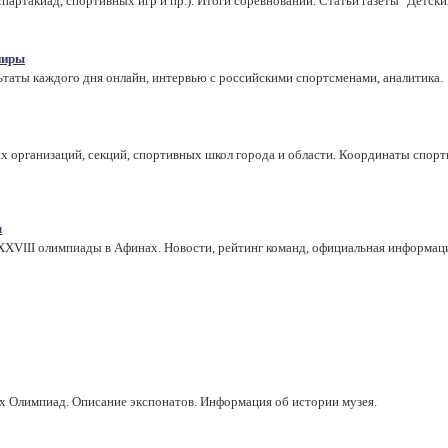
артакиад, спортивных игр и пр.). Итоги соревнований. Статьи газеты "Детски
ниры
ьтаты каждого дня онлайн, интервью с российскими спортсменами, аналитика.
ых организаций, секций, спортивных школ города и области. Координаты спор
ы
XXVIII олимпиады в Афинах. Новости, рейтинг команд, официальная информац
их Олимпиад. Описание экспонатов. Информация об истории музея.