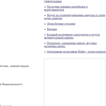
универсальные
Последние новинки смартфонов и
коммуникаторов
Форум по телекоммуникациям мануалы и схемы
радио сканеров
Легкосборные стеллажи
Витрина
Большой ассортимент спецодежды и средств
индивидуальной защиты.
Проекторы, плазменные панели, акустика
различных марок.
Оперативная полиграфия Майер - печать визиток
летике, зимним видам.
ия Национального