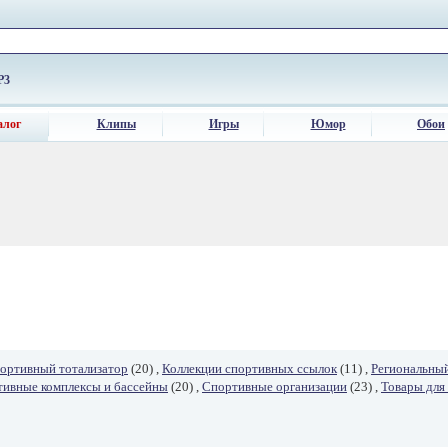
P3
алог
Клипы
Игры
Юмор
Обои
ортивный тотализатор
(20) ,
Коллекции спортивных ссылок
(11) ,
Региональны
ивные комплексы и бассейны
(20) ,
Спортивные организации
(23) ,
Товары для