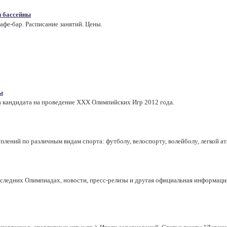
 бассейны
афе-бар. Расписание занятий. Цены.
ы
 кандидата на проведение ХХХ Олимпийских Игр 2012 года.
лений по различным видам спорта: футболу, велоспорту, волейболу, легкой ат
оследних Олимпиадах, новости, пресс-релизы и другая официальная информац