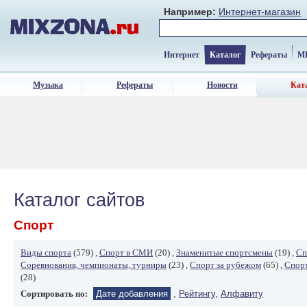
Например:
Интернет-магазин
Интернет
Каталог
Рефераты
M
Музыка
Рефераты
Новости
Кат
Каталог сайтов
Спорт
Виды спорта
(579) ,
Спорт в СМИ
(20) ,
Знаменитые спортсмены
(19) ,
Сп
Соревнования, чемпионаты, турниры
(23) ,
Спорт за рубежом
(65) ,
Спорт
(28)
Сортировать по:
Дате добавления
,
Рейтингу
,
Алфавиту