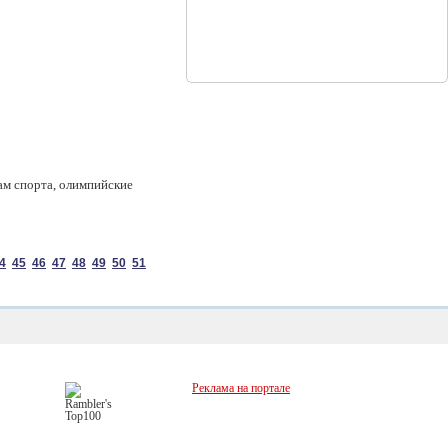
ам спорта, олимпийские
4
45
46
47
48
49
50
51
Реклама на портале