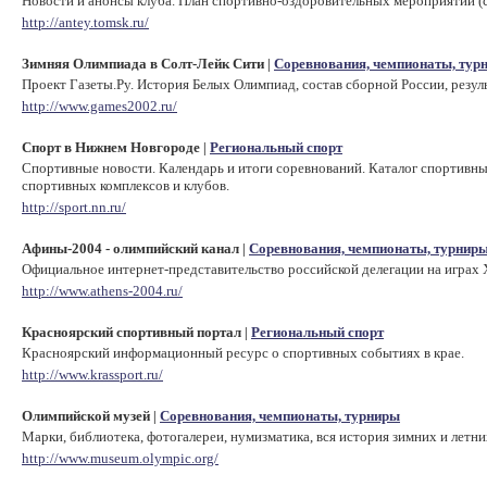
Новости и анонсы клуба. План спортивно-оздоровительных мероприятий (сп
http://antey.tomsk.ru/
Зимняя Олимпиада в Солт-Лейк Сити
Соревнования, чемпионаты, тур
|
Проект Газеты.Ру. История Белых Олимпиад, состав сборной России, резул
http://www.games2002.ru/
Cпорт в Нижнем Новгороде
Региональный спорт
|
Спортивные новости. Календарь и итоги соревнований. Каталог спортивн
спортивных комплексов и клубов.
http://sport.nn.ru/
Афины-2004 - олимпийский канал
Соревнования, чемпионаты, турнир
|
Официальное интернет-представительство российской делегации на играх 
http://www.athens-2004.ru/
Красноярский спортивный портал
Региональный спорт
|
Красноярский информационный ресурс о спортивных событиях в крае.
http://www.krassport.ru/
Олимпийской музей
Соревнования, чемпионаты, турниры
|
Марки, библиотека, фотогалереи, нумизматика, вся история зимних и летн
http://www.museum.olympic.org/