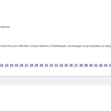
 мячом.
участию российских спортсменов в Олимпиаде, календарь и программа по вид
22
23
24
25
26
27
28
29
30
31
32
33
34
35
36
37
38
39
40
41
42
43
4