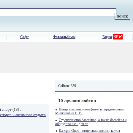
Софт
Фотоальбомы
Видео
NEW
Сайтов: 839
10 лучших сайтов
й спорт
(18) ,
Центр традиционной фито- и гирудотерапии
Мингинович Е. И.
 спорта и активного отдыха
Строительство бассейнов, а также бассейны и
оборудование - для ча
Кантри Юнит - отопление, насосы, котлы