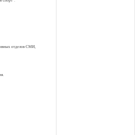
й спорт".
тивных отделов СМИ,
ия.