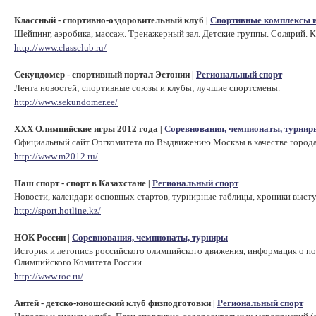
Классный - спортивно-оздоровительный клуб
Спортивные комплексы и
|
Шейпинг, аэробика, массаж. Тренажерный зал. Детские группы. Солярий. К
http://www.classclub.ru/
Секундомер - спортивный портал Эстонии
Региональный спорт
|
Лента новостей; спортивные союзы и клубы; лучшие спортсмены.
http://www.sekundomer.ee/
ХХХ Олимпийские игры 2012 года
Соревнования, чемпионаты, турнир
|
Официальный сайт Оргкомитета по Выдвижению Москвы в качестве города
http://www.m2012.ru/
Наш спорт - спорт в Казахстане
Региональный спорт
|
Новости, календари основных стартов, турнирные таблицы, хроники выступ
http://sport.hotline.kz/
НОК России
Соревнования, чемпионаты, турниры
|
История и летопись российского олимпийского движения, информация о п
Олимпийского Комитета России.
http://www.roc.ru/
Антей - детско-юношеский клуб физподготовки
Региональный спорт
|