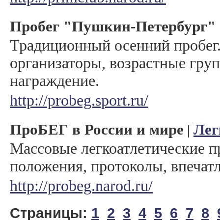
Пробег "Пушкин-Петербург"
Традиционный осенний пробег.
организаторы, возрастные гру
награждение.
http://probeg.sport.ru/
ПроБЕГ в России и мире
Лег
|
Массовые легкоатлетические п
положения, протоколы, впечат
http://probeg.narod.ru/
Страницы:
1
2
3
4
5
6
7
8