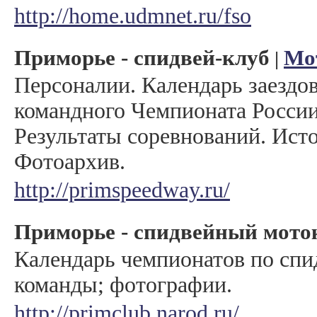
http://home.udmnet.ru/fso
Приморье - спидвей-клуб
Мо
|
Персоналии. Календарь заездо
командного Чемпионата России
Результаты соревнований. Исто
Фотоархив.
http://primspeedway.ru/
Приморье - спидвейный мото
Календарь чемпионатов по спи
команды; фотографии.
http://primclub.narod.ru/