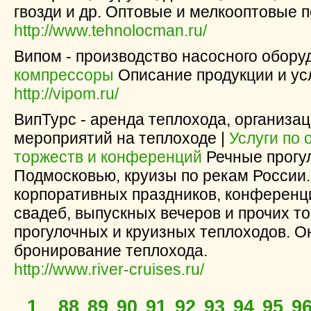
гвозди и др. Оптовые и мелкооптовые п
http://www.tehnolocman.ru/
Випом - производство насосного обору
компрессоры
Описание продукции и усл
http://vipom.ru/
ВипТурс - аренда теплохода, организац
мероприятий на теплоходе |
Услуги по 
торжеств и конференций
Речные прогул
Подмосковью, круизы по рекам России
корпоративных праздников, конференц
свадеб, выпускных вечеров и прочих т
прогулочных и круизных теплоходов. О
бронирование теплохода.
http://www.river-cruises.ru/
1
88
89
90
91
92
93
94
95
9
...