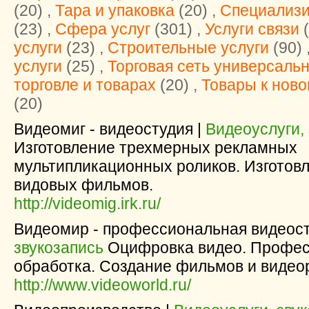
(20) ,
Тара и упаковка
(20) ,
Специализ
(23) ,
Cфера услуг
(301) ,
Услуги связи
(
услуги
(23) ,
Строительные услуги
(90) 
услуги
(25) ,
Торговая сеть универсаль
торговле и товарах
(20) ,
Товары к ново
(20)
Видеомиг - видеостудия |
Видеоуслуги,
Изготовление трехмерных рекламных
мультипликационных роликов. Изготов
видовых фильмов.
http://videomig.irk.ru/
Видеомир - профессиональная видеост
звукозапись
Оцифровка видео. Профес
обработка. Создание фильмов и видео
http://www.videoworld.ru/