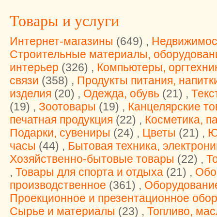
Товары и услуги
Интернет-магазины
(649) ,
Недвижимос
Строительные материалы, оборудован
интерьер
(326) ,
Компьютеры, оргтехни
связи
(358) ,
Продукты питания, напитк
изделия
(20) ,
Одежда, обувь
(21) ,
Текс
(19) ,
Зоотовары
(19) ,
Канцелярские т
печатная продукция
(22) ,
Косметика, 
Подарки, сувениры
(24) ,
Цветы
(21) ,
Ю
часы
(44) ,
Бытовая техника, электрони
Хозяйственно-бытовые товары
(22) ,
Т
,
Товары для спорта и отдыха
(21) ,
Обо
производственное
(361) ,
Оборудовани
Проекционное и презентационное обо
Сырье и материалы
(23) ,
Топливо, мас