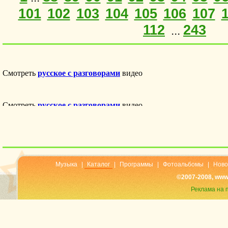
101
102
103
104
105
106
107
112
243
...
Музыка
|
Каталог
|
Программы
|
Фотоальбомы
|
Ново
©2007-2008, www
Реклама на 