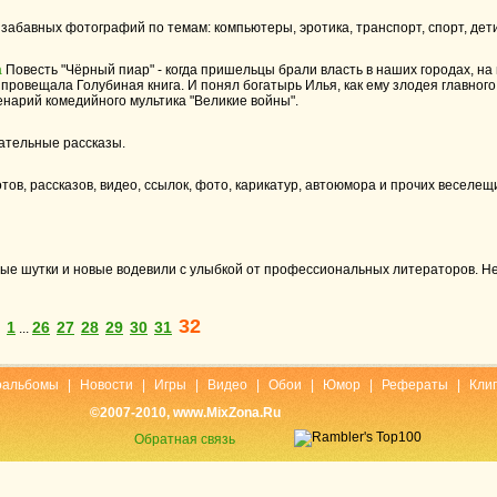
забавных фотографий по темам: компьютеры, эротика, транспорт, спорт, дет
а
Повесть "Чёрный пиар" - когда пришельцы брали власть в наших городах, на
 провещала Голубиная книга. И понял богатырь Илья, как ему злодея главного
енарий комедийного мультика "Великие войны".
ательные рассказы.
ов, рассказов, видео, ссылок, фото, карикатур, автоюмора и прочих веселещ
е шутки и новые водевили с улыбкой от профессиональных литераторов. Не тр
32
1
26
27
28
29
30
31
...
оальбомы
|
Новости
|
Игры
|
Видео
|
Обои
|
Юмор
|
Рефераты
|
Кли
©2007-2010, www.MixZona.Ru
Обратная связь