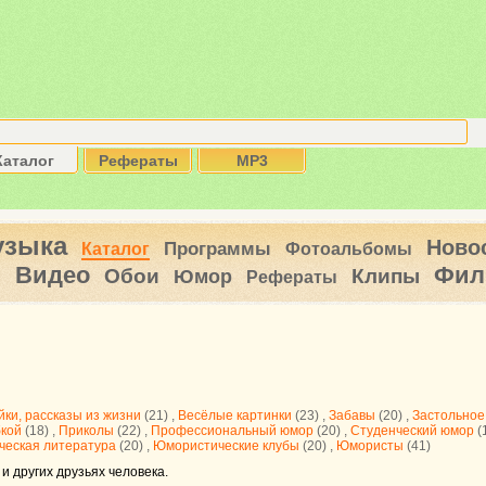
Каталог
Рефераты
MP3
узыка
Ново
Программы
Каталог
Фотоальбомы
Видео
Фил
ы
Обои
Клипы
Юмор
Рефераты
йки, рассказы из жизни
(21) ,
Весёлые картинки
(23) ,
Забавы
(20) ,
Застольное
бкой
(18) ,
Приколы
(22) ,
Профессиональный юмор
(20) ,
Студенческий юмор
(
еская литература
(20) ,
Юмористические клубы
(20) ,
Юмористы
(41)
и других друзьях человека.