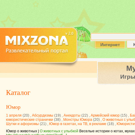
Интернет
М
Игр
Каталог
Юмор
1 апреля
(20) ,
Абсурдизмы
(19) ,
Анекдоты
(22) ,
Армейский юмор
(15) ,
Ба
юмористические странички
(38) ,
Монстры Юмора
(20) ,
О животных с улы
Шутки и афоризмы
(21) ,
Юмор в газетах, на ТВ, в рекламе
(18) ,
Юмористич
Юмор о животных |
О животных с улыбкой
Веселые истории о котах, мухах 