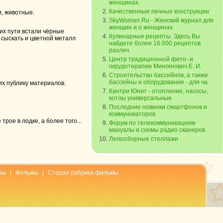
женщинах.
Качественные печные конструкции
и, животные.
SkyWoman.Ru - Женский журнал для
женщин и о женщинах.
 их пути встали чёрные
Кулинарные рецепты. Здесь Вы
 сыскать и цветной металл
найдете более 16.000 рецептов
различ
Центр традиционной фито- и
гирудотерапии Мингинович Е. И.
Строительство бассейнов, а также
бассейны и оборудование - для ча
их публику материалов.
Кантри Юнит - отопление, насосы,
котлы универсальные
Последние новинки смартфонов и
коммуникаторов
ое в лодке, а более того...
Форум по телекоммуникациям
мануалы и схемы радио сканеров
Легкосборные стеллажи
пы
|
Фильмы
|
Старая рубрика фильмы