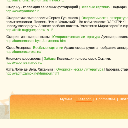
http://divanchik.net/hum.shtml?kat5_1
Юмор.Ру - коллекция забавных фотографий |
Весёлые картинки
Подборки 
http://www.youmor.ru/
Юмористические повести Сергея Гурьянова |
Юмористическая литератур
политтехнологи. Повесть "Илья Усольский" - Во всём виноват ЭЛЕКТРИК! -
народу возвернуть. А также весёлая повесть "Агентство Миротворец" и сц
http://lit.lib.ru/g/gurxjanow_s_i/
Юмористические рассказы |
Юмористическая литература
Лучшие развлек
http://humormaster.by.ru/ras/rmenu.htm
ЮморЭкспресс |
Весёлые картинки
Архив юмора рунета - собрание анекдот
http://humorexpress.ru/
Японские кроссворды |
Забавы
Коллекция головоломок. Ссылки.
http://yaponez.narod.ru/
Яхта Лопе де Вега. Хиханьки |
Юмористическая литература
Пародии, стары
http://yacht.zamok.net/humour.html
Музыка
|
Каталог
|
Программы
|
Фот