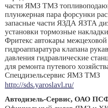
части ЯМЗ ТМЗ топливоподаю
плунжерная пара форсунки ра
запасные части ЯЗДА ЯЗТА ди
установки тормозные накладки
Фритекс автокары межцеховой
гидроаппаратура клапана рука
давления гидравлические стан
для ремонта путевого хозяйст
Спецдизельсервис ЯМЗ ТМЗ
http://sds.yaroslavl.ru/
Автодизель-Сервис, ОАО ПС