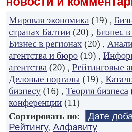
новости и комментар
Мировая экономика
(19) ,
Биз
странах Балтии
(20) ,
Бизнес в
Бизнес в регионах
(20) ,
Анали
агентства и бюро
(19) ,
Инфор
агентства
(20) ,
Рейтинговые а
Деловые порталы
(19) ,
Катало
бизнесу
(16) ,
Теория бизнеса
конференции
(11)
Дате доб
Сортировать по:
Рейтингу
,
Алфавиту