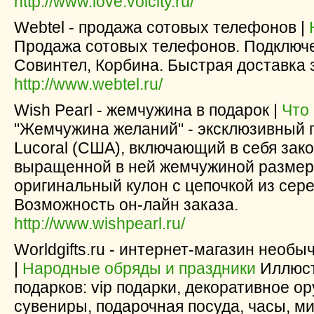
http://www.love.volcity.ru/
Webtel - продажа сотовых телефонов |
Продажа сотовых телефонов. Подключе
Совинтел, Корбина. Быстрая доставка 
http://www.webtel.ru/
Wish Pearl - жемчужина в подарок |
Что
"Жемчужина желаний" - эксклюзивный
Lucoral (США), включающий в себя зак
выращенной в ней жемчужиной размеро
оригинальный кулон с цепочкой из сере
Возможность он-лайн заказа.
http://www.wishpearl.ru/
Worldgifts.ru - интернет-магазин необ
|
Народные обряды и праздники
Иллюст
подарков: vip подарки, декоративное о
сувениры, подарочная посуда, часы, ми