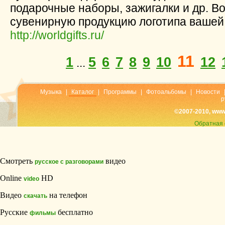
подарочные наборы, зажигалки и др. В
сувенирную продукцию логотипа вашей
http://worldgifts.ru/
11
1
5
6
7
8
9
10
12
...
Музыка
|
Каталог
|
Программы
|
Фотоальбомы
|
Новости
р
©2007-2010, www
Обратная 
Смотреть
видео
русское с разговорами
Online
HD
video
Видео
на телефон
скачать
Русские
бесплатно
фильмы