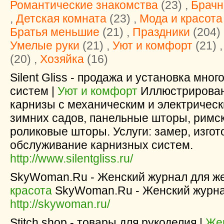
Романтические знакомства
(23) ,
Брачн
,
Детская комната
(23) ,
Мода и красота
Братья меньшие
(21) ,
Праздники
(204) 
Умелые руки
(21) ,
Уют и комфорт
(21) 
(20) ,
Хозяйка
(16)
Silent Gliss - продажа и установка мн
систем |
Уют и комфорт
Иллюстрирован
карнизы с механическим и электричес
зимних садов, панельные шторы, римск
роликовые шторы. Услуги: замер, изгот
обслуживание карнизных систем.
http://www.silentgliss.ru/
SkyWoman.Ru - Женский журнал для же
красота
SkyWoman.Ru - Женский журна
http://skywoman.ru/
Stitch shop - товары для рукоделия |
Же