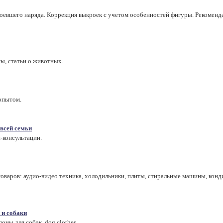
оевшего наряда. Коррекция выкроек с учетом особенностей фигуры. Рекоменд
ы, статьи о животных.
опытом.
всей семьи
-консультации.
варов: аудио-видео техника, холодильники, плиты, стиральные машины, конд
 и собаки
оны для собак, dog clothes