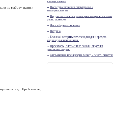
универсальные
ации по выбору ткани и
Последние новинки смартфонов и
коммуникаторов
Форум по телекоммуникациям мануалы и схемы
радио сканеров
Легкосборные стеллажи
Витрина
Большой ассортимент спецодежды и средств
индивидуальной защиты.
Проекторы, плазменные панели, акустика
различных марок.
Оперативная полиграфия Майер - печать визиток
иционеры и др. Прайс-листы,