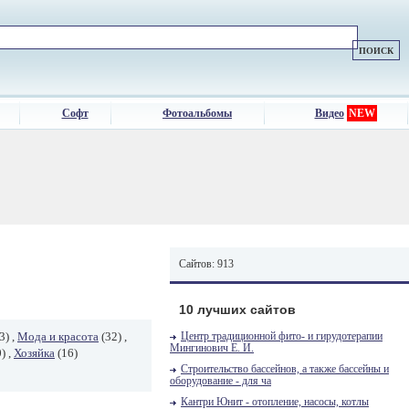
Софт
Фотоальбомы
Видео
NEW
Сайтов: 913
10 лучших сайтов
3) ,
Мода и красота
(32) ,
Центр традиционной фито- и гирудотерапии
Мингинович Е. И.
) ,
Хозяйка
(16)
Строительство бассейнов, а также бассейны и
оборудование - для ча
Кантри Юнит - отопление, насосы, котлы