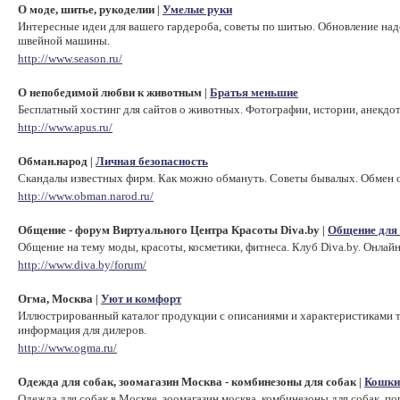
О моде, шитье, рукоделии
Умелые руки
|
Интересные идеи для вашего гардероба, советы по шитью. Обновление над
швейной машины.
http://www.season.ru/
О непобедимой любви к животным
Братья меньшие
|
Бесплатный хостинг для сайтов о животных. Фотографии, истории, анекдот
http://www.apus.ru/
Обман.народ
Личная безопасность
|
Скандалы известных фирм. Как можно обмануть. Советы бывалых. Обмен 
http://www.obman.narod.ru/
Общение - форум Виртуального Центра Красоты Diva.by
Общение для 
|
Общение на тему моды, красоты, косметики, фитнеса. Клуб Diva.by. Онлайн
http://www.diva.by/forum/
Огма, Москва
Уют и комфорт
|
Иллюстрированный каталог продукции с описаниями и характеристиками то
информация для дилеров.
http://www.ogma.ru/
Одежда для собак, зоомагазин Москва - комбинезоны для собак
Кошки
|
Одежда для собак в Москве, зоомагазин москва, комбинезоны для собак, поп