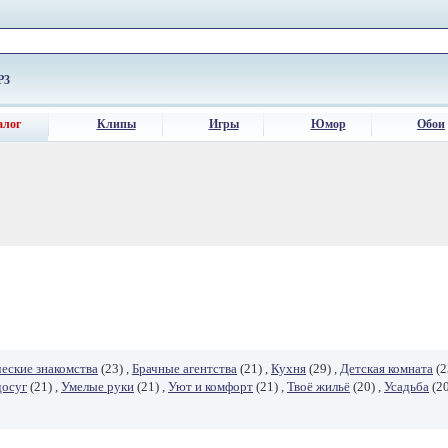
P3
алог
Клипы
Игры
Юмор
Обои
еские знакомства
(23) ,
Брачные агентства
(21) ,
Кухня
(29) ,
Детская комната
(2
досуг
(21) ,
Умелые руки
(21) ,
Уют и комфорт
(21) ,
Твоё жильё
(20) ,
Усадьба
(20