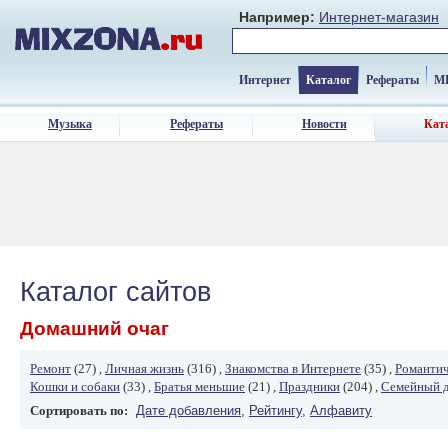
Например:
Интернет-магазин
Интернет
Каталог
Рефераты
M
Музыка
Рефераты
Новости
Кат
Каталог сайтов
Домашний очаг
Ремонт
(27) ,
Личная жизнь
(316) ,
Знакомства в Интернете
(35) ,
Романтич
Кошки и собаки
(33) ,
Братья меньшие
(21) ,
Праздники
(204) ,
Семейный 
Сортировать по:
Дате добавления
,
Рейтингу
,
Алфавиту