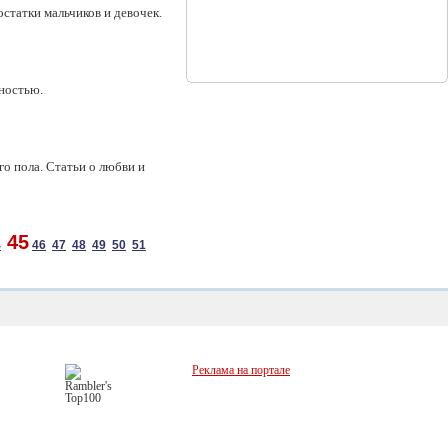
статки мальчиков и девочек.
ностью.
о пола. Статьи о любви и
45
4
46
47
48
49
50
51
Реклама на портале