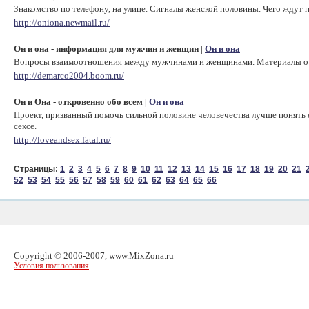
Знакомство по телефону, на улице. Сигналы женской половины. Чего ждут 
http://oniona.newmail.ru/
Он и она - информация для мужчин и женщин
Он и она
|
Вопросы взаимоотношения между мужчинами и женщинами. Материалы о бе
http://demarco2004.boom.ru/
Он и Она - откровенно обо всем
Он и она
|
Проект, призванный помочь сильной половине человечества лучше понять е
сексе.
http://loveandsex.fatal.ru/
Страницы:
1
2
3
4
5
6
7
8
9
10
11
12
13
14
15
16
17
18
19
20
21
52
53
54
55
56
57
58
59
60
61
62
63
64
65
66
Copyright © 2006-2007, www.MixZona.ru
Условия пользования