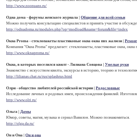
http://www.zoonuans.ru/
Одна дома - форумы женского журнала
Общение для всей семьи
|
Можно получить консультацию специалистов и принять участие в обсужде
http://odnadoma.ru/modules.php?op=modload&name=forum&file=index
Окна Proma - стеклопакеты пластиковые окна окна пвх жалюзи
Ремон
|
Компания "Окна Proma" предлагает: стеклопакеты, пластиковые окна, окна 
http://www.oknaproma.ru/
Окна, в которых поселился квилт - Лилиана Совцова
Умелые руки
|
Знакомство с искусством квилта, экскурсы в историю, теорию и технологи
http://lilianas.chat.ru/rus/splashrus.html
Олри - общество любителей российской истории
Родословные
|
Исследование личных и родовых имен, происхождения фамилий. Изготовле
http://www.olri.ru/
Ольга
Дамы
|
Юмор, советы, магия, музыка и сериал Вавилон. Можно познакомиться.
http://olga.da.ru/
Он и Она
Он и она
|