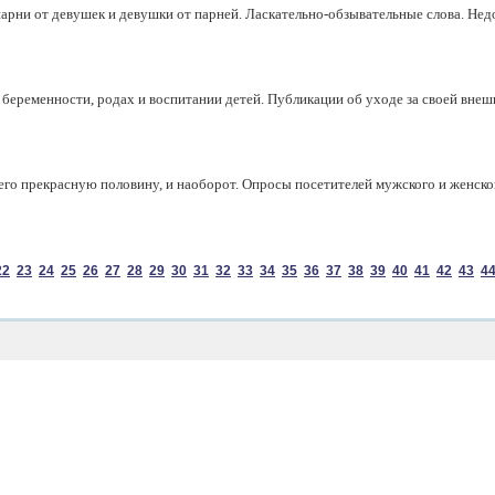
парни от девушек и девушки от парней. Ласкательно-обзывательные слова. Недо
ременности, родах и воспитании детей. Публикации об уходе за своей внеш
го прекрасную половину, и наоборот. Опросы посетителей мужского и женског
22
23
24
25
26
27
28
29
30
31
32
33
34
35
36
37
38
39
40
41
42
43
4