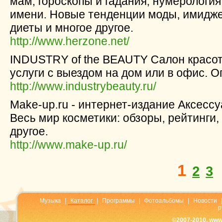
мам, гороскопы и гадания, нумерология
имени. Новые тенденции моды, имидже
диеты и многое другое.
http://www.herzone.net/
INDUSTRY of the BEAUTY Салон красот
услуги с выездом на дом или в офис. О
http://www.industrybeauty.ru/
Make-up.ru - интернет-издание Аксессу
Весь мир косметики: обзоры, рейтинги,
другое.
http://www.make-up.ru/
1
2
3
Музыка
|
Каталог
|
Программы
|
Фотоальбомы
|
Новости
р
©2007-2010, www