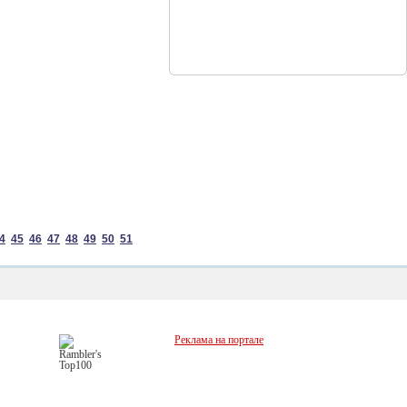
4
45
46
47
48
49
50
51
Реклама на портале