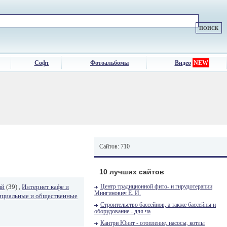
Софт
Фотоальбомы
Видео
NEW
Сайтов: 710
10 лучших сайтов
ий
(39) ,
Интернет кафе и
Центр традиционной фито- и гирудотерапии
Мингинович Е. И.
циальные и общественные
Строительство бассейнов, а также бассейны и
оборудование - для ча
Кантри Юнит - отопление, насосы, котлы