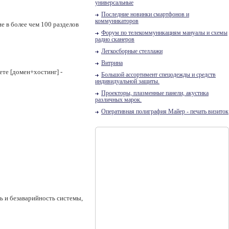
универсальные
Последние новинки смартфонов и
коммуникаторов
 в более чем 100 разделов
Форум по телекоммуникациям мануалы и схемы
радио сканеров
Легкосборные стеллажи
Витрина
ете [домен+хостинг] -
Большой ассортимент спецодежды и средств
индивидуальной защиты.
Проекторы, плазменные панели, акустика
различных марок.
Оперативная полиграфия Майер - печать визиток
ь и безаварийность системы,