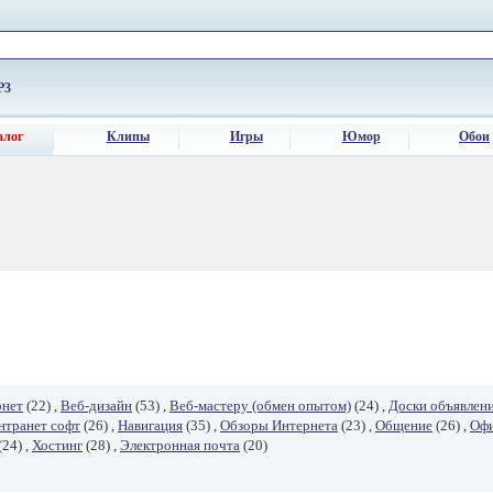
P3
алог
Клипы
Игры
Юмор
Обои
рнет
(22) ,
Веб-дизайн
(53) ,
Веб-мастеру (обмен опытом)
(24) ,
Доски объявлен
нтранет софт
(26) ,
Навигация
(35) ,
Обзоры Интернета
(23) ,
Общение
(26) ,
Офи
(24) ,
Хостинг
(28) ,
Электронная почта
(20)