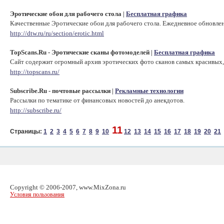
Эротические обои для рабочего стола
Бесплатная графика
|
Качественные Эротические обои для рабочего стола. Ежедневное обновлен
http://dtw.ru/ru/section/erotic.html
TopScans.Ru - Эротические сканы фотомоделей
Бесплатная графика
|
Сайт содержит огромный архив эротических фото сканов самых красивых,
http://topscans.ru/
Subscribe.Ru - почтовые рассылки
Рекламные технологии
|
Рассылки по тематике от финансовых новостей до анекдотов.
http://subscribe.ru/
11
Страницы:
1
2
3
4
5
6
7
8
9
10
12
13
14
15
16
17
18
19
20
21
Copyright © 2006-2007, www.MixZona.ru
Условия пользования