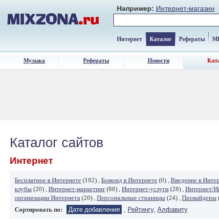
Например:
Интернет-магазин
Интернет
Каталог
Рефераты
M
Музыка
Рефераты
Новости
Кат
Каталог сайтов
Интернет
Бесплатное в Интернете
(192) ,
Бомонд в Интернете
(0) ,
Введение в Инте
клубы
(20) ,
Интернет-маркетинг
(88) ,
Интернет-услуги
(28) ,
Интернет/И
организации Интернета
(20) ,
Персональные страницы
(24) ,
Провайдеры
Сортировать по:
Дате добавления
,
Рейтингу
,
Алфавиту