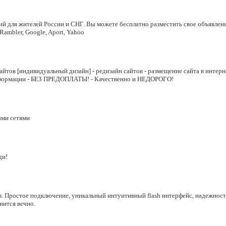
 для жителей России и СНГ. Вы можете бесплатно разместить свое объявление
ambler, Google, Aport, Yahoo
тов [индивидуальный дизайн] - редизайн сайтов - размещение сайта в интерн
 информации - БЕЗ ПРЕДОПЛАТЫ! - Качественно и НЕДОРОГО!
ыми сетями
ди!
в. Простое подключение, уникальный интуитивный flash интерфейс, надежност
нится вечно.