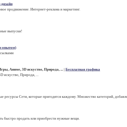
-дизайн
овое продвижение. Интернет-реклама и маркетинг.
ьные выпуски!
н опытом)
ссылками
ры, Аниме, 3D искуство, Природа, ...
Бесплатная графика
|
 искуство, Природа, ...
ые ресурсы Cети, которые пригодятся каждому. Множество категорий, добавле
сть быстро продать или приобрести нужные вещи.