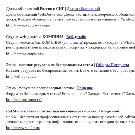
Доска объявлений России и СНГ
Доски объявлений
|
Доска объявлений WebDoska.com Доска частных и коммерческих объявлений
доски. Каждое объявление регистрируется поисковыми машинами Yandex, R
http://www.webdoska.com/
Студия web-дизайна КОМПИНА
Веб-дизайн
|
Студия web-дизайна КОМПИНА (compina.ru) предлагает: - создание WEB сай
регистрация в поисковых системах, раскрутка - поддержка, обновление
http://www.compina.ru/
Эфир - каталог ресурсов по беспроводным сетям
Обзоры Интернета
|
Каталог ресурсов по беспроводным сетям. Всё что связанно с беспроводн
http://efir.runet.cc/
Эфир - форум по беспроводным сетям
Общение
|
Форум по беспроводным сетям! Есть вопросы? Заходи! Есть ответы? Захо
http://online.runet.cc/
stat24- бесплатная статистика посещаемости сайта
Веб-дизайн
|
stat24 – бесплатная профессиональная статистика посещаемости веб-сайто
точность и достоверность информации, все по русски, история данных хра
http://www.stat24.ru/