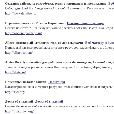
Создание сайтов, их разработка, аудит, оптимизация и продвижение
Веб
|
Веб-студия Darkfire. Создание сайтов любой сложности. Раскрутка и поиск
http://www.darkfire.ru/
Персональный сайт Романа Парпалака
Персональные страницы
|
Нечего почитать? К вашему вниманию рассказы, заметки, юмор. Еженедел
http://www.parpalak.pp.ru/
Allnet - поисковый каталог сайтов, обмен ссылками
Веб-мастеру (обме
|
Поисковый каталог российских интернет-ресурсов, классификатор, обмен 
http://allnet.com.ru/
Alvier.Ru - Лучшие обои для рабочего стола Фотомодели, Автомобили, Иг
Лучшие обои для рабочего стола Фотомодели, Автомобили, Игры, Аниме, 3D
http://alvier.ru/
Поисковый каталог сайтов
Навигация
|
Каталог российских интернет-ресурсов: только информативные и актуальн
http://1wl.org/
Доска объявлений
Доски объявлений
|
Сервис бесплатных объявлений по товарам и услугам в России. Возможно
http://board.1wl.org/