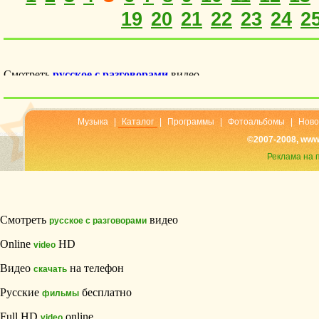
19
20
21
22
23
24
2
Музыка
|
Каталог
|
Программы
|
Фотоальбомы
|
Ново
©2007-2008, www
Реклама на 
Смотреть
видео
русское с разговорами
Online
HD
video
Видео
на телефон
скачать
Русские
бесплатно
фильмы
Full HD
online
video