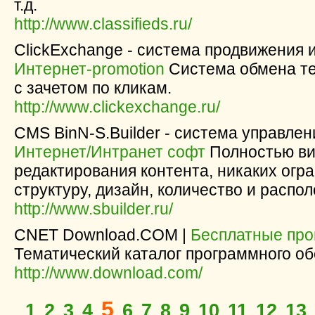
т.д.
http://www.classifieds.ru/
ClickExchange - система продвижения 
Интернет-promotion
Система обмена т
с зачетом по кликам.
http://www.clickexchange.ru/
CMS BinN-S.Builder - система управлен
Интернет/Интранет софт
Полностью ви
редактирования контента, никаких огр
структуру, дизайн, количество и распо
http://www.sbuilder.ru/
CNET Download.COM |
Бесплатные пр
Тематический каталог программного об
http://www.download.com/
5
1
2
3
4
6
7
8
9
10
11
12
13