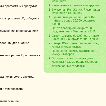
женщинах.
Качественные печные конструкции
ржка программных продуктов
SkyWoman.Ru - Женский журнал для
женщин и о женщинах.
Кулинарные рецепты. Здесь Вы
изов программ 1С, собщения
найдете более 16.000 рецептов
различ
Центр традиционной фито- и
 сравнение, планирование и
гирудотерапии Мингинович Е. И.
Строительство бассейнов, а также
бассейны и оборудование - для ча
иложений для анализа,
Кантри Юнит - отопление, насосы,
котлы универсальные
Последние новинки смартфонов и
коммуникаторов
ские алгоритмы. Программные
Форум по телекоммуникациям
мануалы и схемы радио сканеров
Легкосборные стеллажи
азание широкого спектра
и и финансового
автоматизации