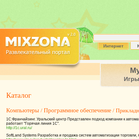
Интернет
М
Игр
Каталог
Компьютеры
Программное обеспечение
/
/ Прикладн
1С:Франчайзинг. Уральский центр Представлен подход компании к автом
работает "Горячая линия 1С".
http://1c.ural.ru/
SoftLand Systems Разработка и продажа систем автоматизации торговли, 