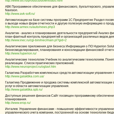
http://www.sls.ru/products/downloads.html
АВК Программное обеспечение для финансового, бухгалтерского, управле
Navision.
http://www.avk-soft.ru/
Автоматизации на базе системы программ 1С:Предприятие Раздел посвя
о выходе новых форм отчетности и другую полезную информацию о проду
http://www.armex.ru/auto/news.php3
Аналитик - анализ и планирование деятельности предприятий Анализ фи
план-фактный контроль предприятий и организаций различных видов дея
http://www.inec.ru/cgi-bin/inec/main.pl?gid=2
Аналитические приложения для бизнеса Информация о ПО Hyperion Soluti
бизнесмоделирования, планирования и консолидации финансовой отчетн
http://www.hyperion.ru/
Аналитические технологии Учебник по аналитическим технологиям. Поня
реализации. Список практических приложений.
http://www.neuroproject.ru/oglavl.htm
Галактика Разработчик комплексных средств автоматизации управления
http://www.galaktika.com.ua/
Галактика Продвижение и продажа системы комплексной автоматизации ф
услуг в области автоматизации управления.
http://www.galaktika.spb.ru/
Доступные решения финансов Сайт посвящен программному обеспечению
планирования.
http://www.erop.ru/
Инталев: Управление финансами - повышение эффективности управлени
управленческого учета компании, построенной на основе технологии бюд