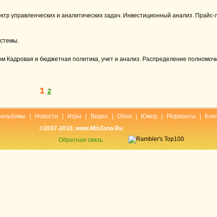
тр управленческих и аналитических задач. Инвестиционный анализ. Прайс-л
истемы.
м Кадровая и бюджетная политика, учет и анализ. Распределение полномоч
1
2
оальбомы
|
Новости
|
Игры
|
Видео
|
Обои
|
Юмор
|
Рефераты
|
Кли
©2007-2010, www.MixZona.Ru
Обратная связь