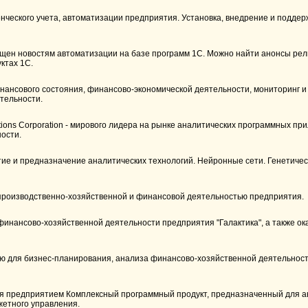
нческого учета, автоматизации предприятия. Установка, внедрение и подде
щен новостям автоматизации на базе программ 1С. Можно найти анонсы рел
ктах 1С.
нансового состояния, финансово-экономической деятельности, мониторинг и
тельности.
ons Corporation - мирового лидера на рынке аналитических программных пр
ости.
тие и предназначение аналитических технологий. Нейронные сети. Генетиче
 производственно-хозяйственной и финансовой деятельностью предприятия.
инансово-хозяйственной деятельности предприятия "Галактика", а также ок
 для бизнес-планирования, анализа финансово-хозяйственной деятельност
я предприятием Комплексный программный продукт, предназначенный для 
жетного управления.