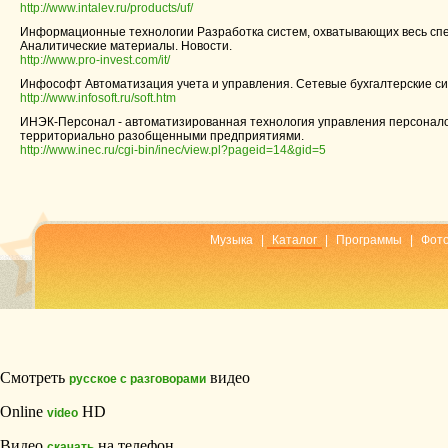
http://www.intalev.ru/products/uf/
Информационные технологии Разработка систем, охватывающих весь спек
Аналитические материалы. Новости.
http://www.pro-invest.com/it/
Инфософт Автоматизация учета и управления. Сетевые бухгалтерские с
http://www.infosoft.ru/soft.htm
ИНЭК-Персонал - автоматизированная технология управления персонало
территориально разобщенными предприятиями.
http://www.inec.ru/cgi-bin/inec/view.pl?pageid=14&gid=5
Музыка
|
Каталог
|
Программы
|
Фот
Смотреть
видео
русское с разговорами
Online
HD
video
Видео
на телефон
скачать