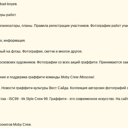
 bad-boyев.
еры работ.
 организаторы, планы. Правила регистрации участников. Фотографии работ уч
ью, информация.
й на флэш. Фотографии, скетчи и многое другое.
сковских художников. Фотографии со всех акций граффити. Принимаются з
ние и поддержка граффити команды Moby Crew /Moscow/.
 Новости граффити-культуры Вест Сайда. Коллекция авторских фотографий 
 - ISC99 - Irk Style Crew 99. Граффити - это современное искусство. На сай
роектов Moby Crew.