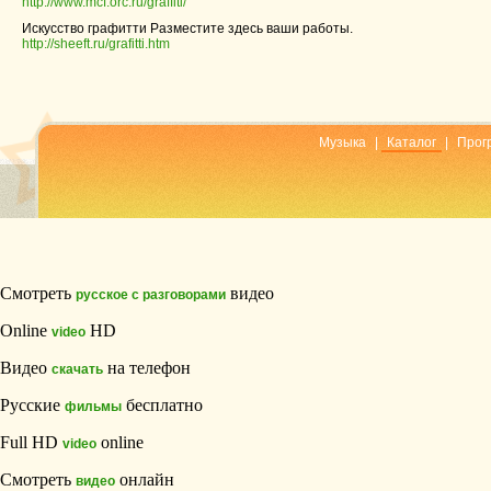
http://www.mcf.orc.ru/graffiti/
Искусство графитти Разместите здесь ваши работы.
http://sheeft.ru/grafitti.htm
Музыка
|
Каталог
|
Прог
Смотреть
видео
русское с разговорами
Online
HD
video
Видео
на телефон
скачать
Русские
бесплатно
фильмы
Full HD
online
video
Смотреть
онлайн
видео