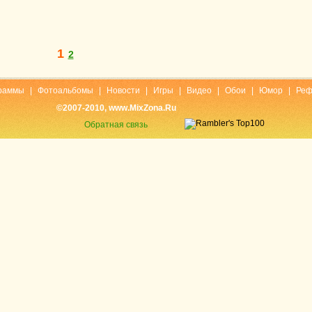
1
2
раммы
|
Фотоальбомы
|
Новости
|
Игры
|
Видео
|
Обои
|
Юмор
|
Реф
©2007-2010, www.MixZona.Ru
Обратная связь