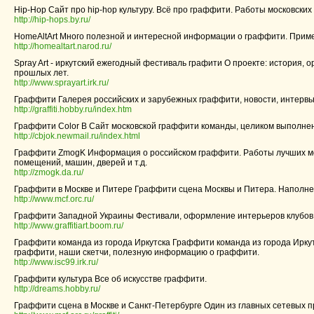
Hip-Hop Сайт про hip-hop культуру. Всё про граффити. Работы московских
http://hip-hops.by.ru/
HomeAltArt Много полезной и интересной информации о граффити. Прим
http://homealtart.narod.ru/
Spray Art - иркутский ежегодный фестиваль графити О проекте: история,
прошлых лет.
http://www.sprayart.irk.ru/
Граффити Галерея российских и зарубежных граффити, новости, интерв
http://graffiti.hobby.ru/index.htm
Граффити Color B Сайт московской граффити команды, целиком выполнены
http://cbjok.newmail.ru/index.html
Граффити ZmogK Информация о российском граффити. Работы лучших мо
помещений, машин, дверей и т.д.
http://zmogk.da.ru/
Граффити в Москве и Питере Граффити сцена Москвы и Питера. Наполне
http://www.mcf.orc.ru/
Граффити Западной Украины Фестивали, оформление интерьеров клубов.
http://www.graffitiart.boom.ru/
Граффити команда из города Иркутска Граффити команда из города Иркутска
граффити, наши скетчи, полезную информацию о граффити.
http://www.isc99.irk.ru/
Граффити культура Все об искусстве граффити.
http://dreams.hobby.ru/
Граффити сцена в Москве и Санкт-Петербурге Один из главных сетевых п