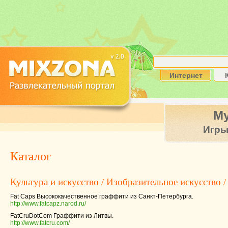
Интернет
М
Игр
Каталог
Культура и искусство
Изобразительное искусство
/
/
Fat Caps Высококачественное граффити из Санкт-Петербурга.
http://www.fatcapz.narod.ru/
FatCruDotCom Граффити из Литвы.
http://www.fatcru.com/