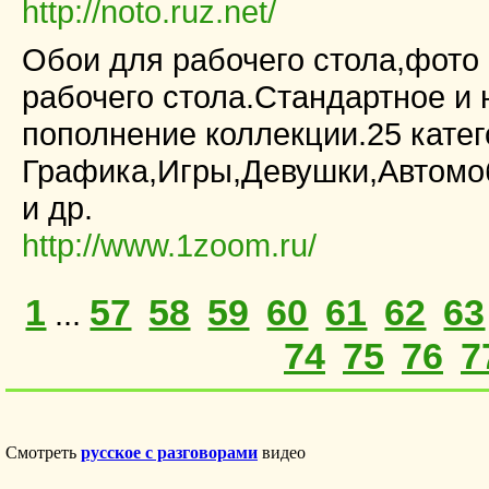
http://noto.ruz.net/
Обои для рабочего стола,фот
рабочего стола.Стандартное и
пополнение коллекции.25 катег
Графика,Игры,Девушки,Автомо
и др.
http://www.1zoom.ru/
1
57
58
59
60
61
62
63
...
74
75
76
7