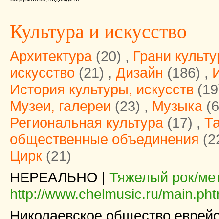
Культура и искусство
Архитектура
(20) ,
Грани культ
искусство
(21) ,
Дизайн
(186) ,
История культуры, искусств
(19
Музеи, галереи
(23) ,
Музыка
(6
Региональная культура
(17) ,
Т
общественные объединения
(2
Цирк
(21)
НЕРЕАЛЬНО |
Тяжелый рок/ме
http://www.chelmusic.ru/main.p
Николаевское общество еврейс