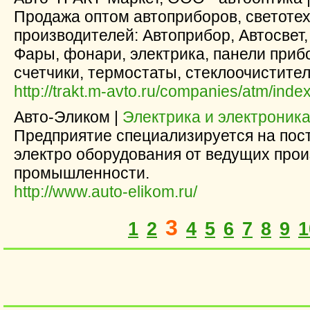
Продажа оптом автоприборов, светотех
производителей: Автоприбор, Автосвет,
Фары, фонари, электрика, панели приб
счетчики, термостаты, стеклоочистител
http://trakt.m-avto.ru/companies/atm/inde
Авто-Эликом |
Электрика и электроник
Предприятие специализируется на пост
электро оборудования от ведущих про
промышленности.
http://www.auto-elikom.ru/
3
1
2
4
5
6
7
8
9
1