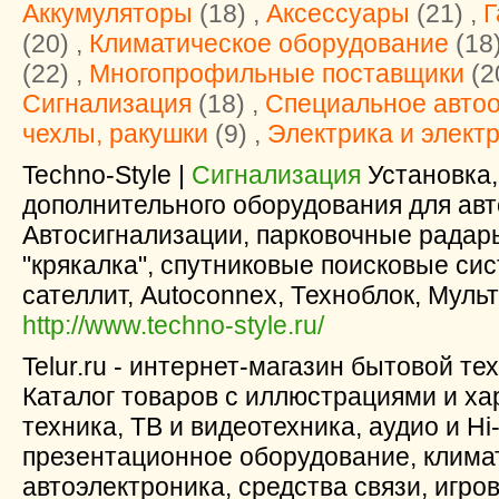
Аккумуляторы
(18) ,
Аксессуары
(21) ,
Г
(20) ,
Климатическое оборудование
(18)
(22) ,
Многопрофильные поставщики
(2
Сигнализация
(18) ,
Специальное авто
чехлы, ракушки
(9) ,
Электрика и элект
Techno-Style |
Сигнализация
Установка,
дополнительного оборудования для ав
Автосигнализации, парковочные радары
"крякалка", спутниковые поисковые сис
сателлит, Autoconnex, Техноблок, Муль
http://www.techno-style.ru/
Telur.ru - интернет-магазин бытовой те
Каталог товаров с иллюстрациями и ха
техника, ТВ и видеотехника, аудио и Hi
презентационное оборудование, климат
автоэлектроника, средства связи, игро