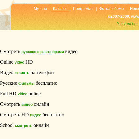
Музыка
|
Каталог
|
Программы
|
Фотоальбомы
|
Ново
©2007-2009, www
Реклама на 
Смотреть
видео
русское с разговорами
Online
HD
video
Видео
на телефон
скачать
Русские
бесплатно
фильмы
Full HD
online
video
Смотреть
онлайн
видео
Смотреть HD
бесплатно
видео
School
онлайн
смотреть