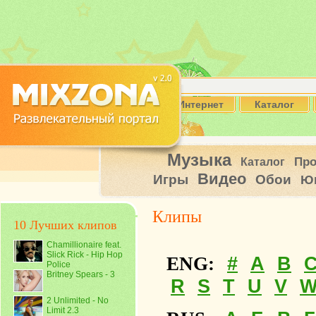
Интернет
Каталог
Музыка
Пр
Каталог
Видео
Игры
Обои
Ю
Клипы
10 Лучших клипов
Chamillionaire feat.
Slick Rick - Hip Hop
#
A
B
ENG:
Police
Britney Spears - 3
R
S
T
U
V
2 Unlimited - No
Limit 2.3