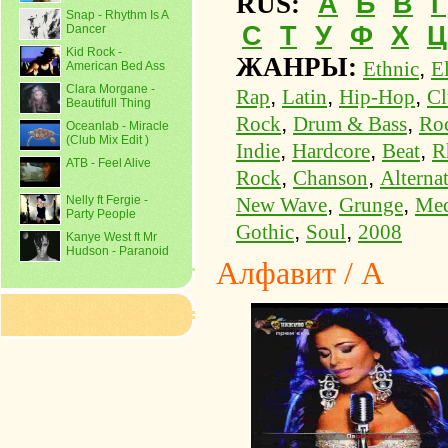
А
Б
В
Г
RUS:
Snap - Rhythm Is A
С
Т
У
Ф
Х
Ц
Dancer
Kid Rock -
ЖАНРЫ:
,
Ethnic
E
American Bed Ass
Clara Morgane -
,
,
,
Rap
Latin
Hip-Hop
Cl
Beautifull Thing
,
,
Rock
Drum & Bass
Ro
Oceanlab - Miracle
(Club Mix Edit )
,
,
,
Indie
Hardcore
Beat
R
ATB - Feel Alive
,
,
Rock
Chanson
Alterna
,
,
Nelly ft Fergie -
New Wave
Grunge
Med
Party People
,
,
Gothic
Soul
2008
Kanye West ft Mr
Hudson - Paranoid
Алфавит / А