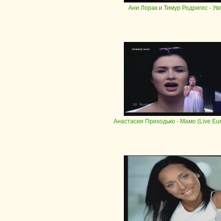
Ани Лорак и Тимур Родригес
- Ув
Анастасия Приходько
- Мамо (Live Eur