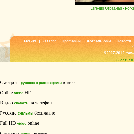
Евгения Отрадная
- Pork
Музыка
|
Каталог
|
Программы
|
Фотоальбомы
|
Новости
р
©2007-2012, www
Обратная 
Смотреть
видео
русское с разговорами
Online
HD
video
Видео
на телефон
скачать
Русские
бесплатно
фильмы
Full HD
online
video
Смотреть
онлайн
видео