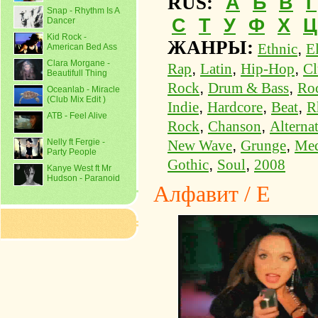
А
Б
В
Г
RUS:
Snap - Rhythm Is A
С
Т
У
Ф
Х
Ц
Dancer
Kid Rock -
ЖАНРЫ:
,
Ethnic
E
American Bed Ass
Clara Morgane -
,
,
,
Rap
Latin
Hip-Hop
Cl
Beautifull Thing
,
,
Rock
Drum & Bass
Ro
Oceanlab - Miracle
(Club Mix Edit )
,
,
,
Indie
Hardcore
Beat
R
ATB - Feel Alive
,
,
Rock
Chanson
Alterna
,
,
Nelly ft Fergie -
New Wave
Grunge
Med
Party People
,
,
Gothic
Soul
2008
Kanye West ft Mr
Hudson - Paranoid
Алфавит / Е