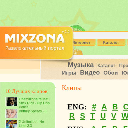
Интернет
Каталог
Музыка
Пр
Каталог
Видео
Игры
Обои
Ю
Клипы
10 Лучших клипов
Chamillionaire feat.
Slick Rick - Hip Hop
#
A
B
ENG:
Police
Britney Spears - 3
R
S
T
U
V
2 Unlimited - No
Limit 2.3