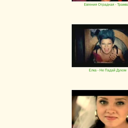
Евгения Отрадная
- Трамв
Елка
- Не Падай Духом