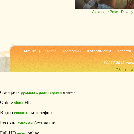
Alexunder Base
- Privacy
Музыка
|
Каталог
|
Программы
|
Фотоальбомы
|
Новости
р
©2007-2012, www
Обратная 
Смотреть
видео
русское с разговорами
Online
HD
video
Видео
на телефон
скачать
Русские
бесплатно
фильмы
Full HD
online
video