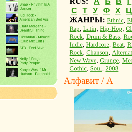
А
Б
В
Г
RUS:
Snap - Rhythm Is A
С
Т
У
Ф
Х
Ц
Dancer
Kid Rock -
ЖАНРЫ:
,
Ethnic
E
American Bed Ass
Clara Morgane -
,
,
,
Rap
Latin
Hip-Hop
Cl
Beautifull Thing
,
,
Rock
Drum & Bass
Ro
Oceanlab - Miracle
(Club Mix Edit )
,
,
,
Indie
Hardcore
Beat
R
ATB - Feel Alive
,
,
Rock
Chanson
Alterna
,
,
Nelly ft Fergie -
New Wave
Grunge
Med
Party People
,
,
Gothic
Soul
2008
Kanye West ft Mr
Hudson - Paranoid
Алфавит / A