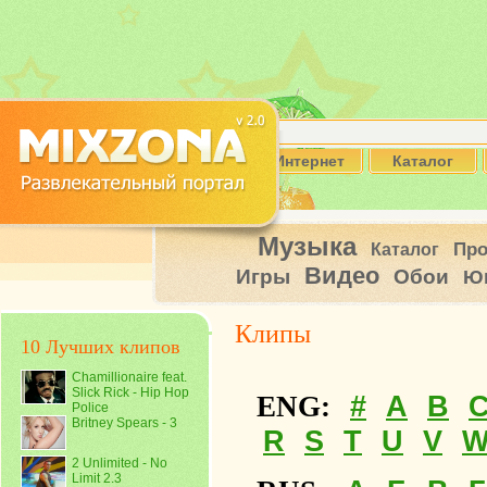
Интернет
Каталог
Музыка
Пр
Каталог
Видео
Игры
Обои
Ю
Клипы
10 Лучших клипов
Chamillionaire feat.
Slick Rick - Hip Hop
#
A
B
ENG:
Police
Britney Spears - 3
R
S
T
U
V
2 Unlimited - No
Limit 2.3