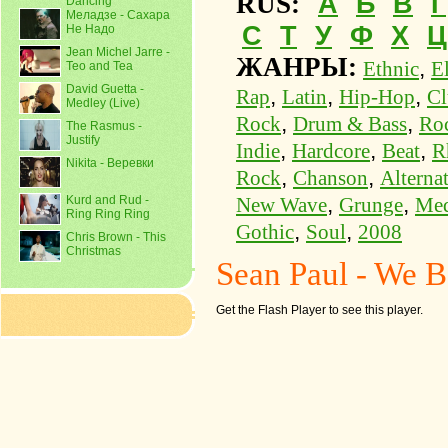
А
Б
В
Г
RUS:
Dancing
Меладзе - Сахара
С
Т
У
Ф
Х
Ц
Не Надо
Jean Michel Jarre -
ЖАНРЫ:
,
Ethnic
E
Teo and Tea
David Guetta -
,
,
,
Rap
Latin
Hip-Hop
Cl
Medley (Live)
,
,
Rock
Drum & Bass
Ro
The Rasmus -
Justify
,
,
,
Indie
Hardcore
Beat
R
Nikita - Веревки
,
,
Rock
Chanson
Alterna
,
,
Kurd and Rud -
New Wave
Grunge
Med
Ring Ring Ring
,
,
Gothic
Soul
2008
Chris Brown - This
Christmas
Sean Paul
- We B
Get the Flash Player to see this player.