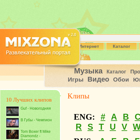
Интернет
Каталог
Музыка
Пр
Каталог
Видео
Игры
Обои
Ю
Клипы
10 Лучших клипов
Guf - Новогодняя
#
A
B
ENG:
В Губы - Чемпион
R
S
T
U
V
Tom Boxer ft Mike
Diamondz -