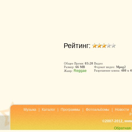
Рейтинг:
Общее Время:
03:20
Видео
Размер:
66 MB
Формат видео:
Mpeg2
Reggae
Разрешение клипа:
480 x 
Жанр:
Музыка
|
Каталог
|
Программы
|
Фотоальбомы
|
Новости
р
©2007-2012, www
Обратная 