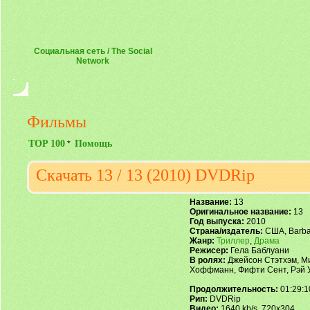
Социальная сеть / The Social
Network
Фильмы
TOP 100
Помощь
*
Скачать 13 / 13 (2010) DVDRip
Название:
13
Оригинальное название:
13
Год выпуска:
2010
Страна/издатель:
США, Barbar
Жанр:
Триллер
,
Драма
Режисер:
Гела Баблуани
В ролях:
Джейсон Стэтхэм, Ми
Хоффманн, Фифти Сент, Рэй 
Продолжительность:
01:29:1
Рип:
DVDRip
Видео:
1640 kb/s, 720x304