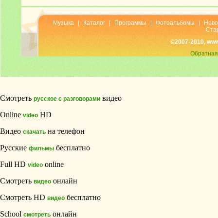
Музыка
|
Каталог
|
Программы
|
Фотоальбомы
|
Ново
Ста
©2007-2010, ww
Обратная
Смотреть
видео
русское с разговорами
Online
HD
video
Видео
на телефон
скачать
Русские
бесплатно
фильмы
Full HD
online
video
Смотреть
онлайн
видео
Смотреть HD
бесплатно
видео
School
онлайн
смотреть