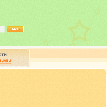
сти
ьмы