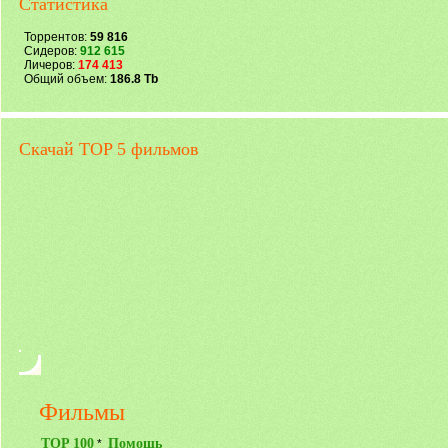
Статистика
Торрентов:
59 816
Сидеров:
912 615
Личеров:
174 413
Общий объем:
186.8 Tb
Скачай TOP 5 фильмов
Фильмы
TOP 100
Помощь
*