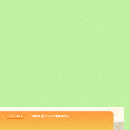
пы
|
Фильмы
|
Старая рубрика фильмы