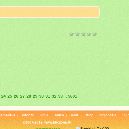
24
25
26
27
28
29
30
31
32
33
5601
...
оальбомы
|
Новости
|
Игры
|
Видео
|
Обои
|
Юмор
|
Рефераты
|
Кли
©2007-2012, www.MixZona.Ru