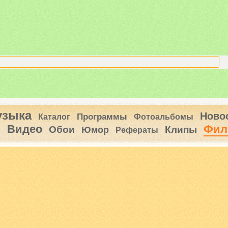
узыка
Ново
Программы
Каталог
Фотоальбомы
Видео
Фил
ы
Обои
Клипы
Юмор
Рефераты