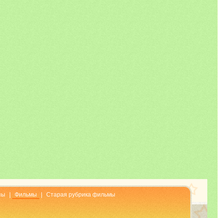
пы
|
Фильмы
|
Старая рубрика фильмы