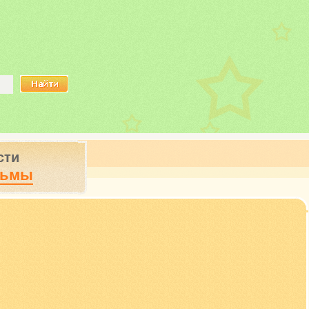
сти
ьмы