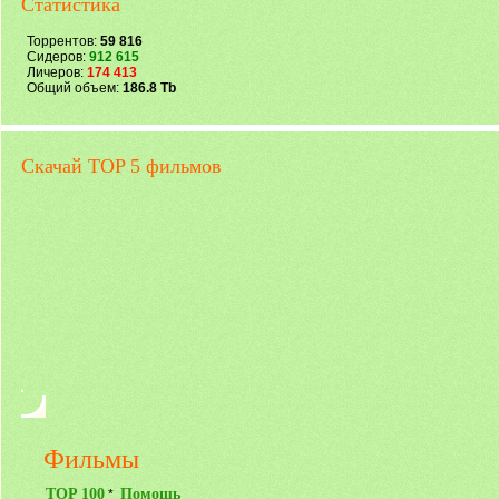
Статистика
Торрентов:
59 816
Сидеров:
912 615
Личеров:
174 413
Общий объем:
186.8 Tb
Скачай TOP 5 фильмов
Фильмы
TOP 100
Помощь
*