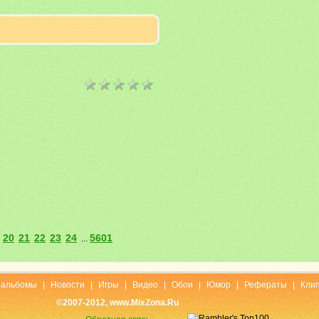
20
21
22
23
24
5601
...
оальбомы
|
Новости
|
Игры
|
Видео
|
Обои
|
Юмор
|
Рефераты
|
Кли
©2007-2012, www.MixZona.Ru