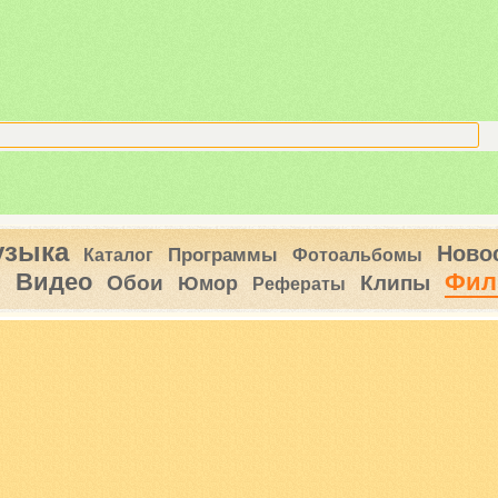
узыка
Ново
Программы
Каталог
Фотоальбомы
Видео
Фил
ы
Обои
Клипы
Юмор
Рефераты