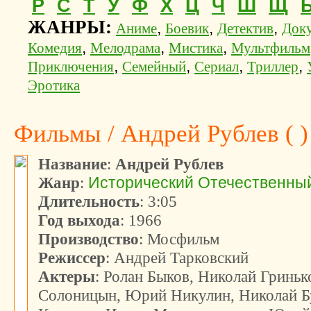
Р
С
Т
У
Ф
Х
Ц
Ч
Ш
Щ
ЖАНРЫ:
,
,
,
Аниме
Боевик
Детектив
Док
,
,
,
Комедия
Мелодрама
Мистика
Мультфильм
,
,
,
,
Приключения
Семейный
Сериал
Триллер
Эротика
Фильмы / Андрей Рублев ( )
Название
:
Андрей Рублев
Жанр
:
Исторический
Отечественны
Длительность
: 3:05
Год выхода
: 1966
Производство
: Мосфильм
Режиссер
: Андрей Тарковский
Актеры
: Ролан Быков, Николай Гриньк
Солоницын, Юрий Никулин, Николай Б