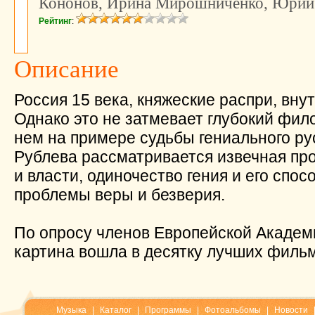
Кононов, Ирина Мирошниченко, Юрий
Рейтинг
:
Описание
Россия 15 века, княжеские распри, вн
Однако это не затмевает глубокий фил
нем на примере судьбы гениального ру
Рублева рассматривается извечная пр
и власти, одиночество гения и его спос
проблемы веры и безверия.
По опросу членов Европейской Академ
картина вошла в десятку лучших фильм
Музыка
|
Каталог
|
Программы
|
Фотоальбомы
|
Новости