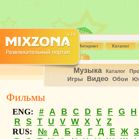
Интернет
Каталог
Музыка
Пр
Каталог
Видео
Игры
Обои
Ю
Фильмы
#
A
B
C
D
E
F
G
H
ENG:
R
S
T
U
V
W
X
Y
Z
№
А
Б
В
Г
Д
Е
Ж
З
RUS: