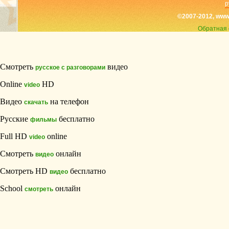
р
©2007-2012, www
Обратная 
Смотреть
видео
русское с разговорами
Online
HD
video
Видео
на телефон
скачать
Русские
бесплатно
фильмы
Full HD
online
video
Смотреть
онлайн
видео
Смотреть HD
бесплатно
видео
School
онлайн
смотреть