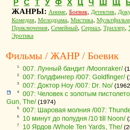
Р
С
Т
У
Ф
Х
Ц
Ч
Ш
Щ
ЖАНРЫ:
,
,
,
Аниме
Боевик
Детектив
Док
,
,
,
Комедия
Мелодрама
Мистика
Мультфильм
,
,
,
,
Приключения
Семейный
Сериал
Триллер
Эротика
Фильмы / ЖАНР / Боевик
1.
007. Лунный бандит /Moonraker/
(1
2.
007: Голдфингер /007: Goldfinger/
(
3.
007: Доктор Ноу /007: Dr. No/
(1962
4.
007: Человек с золотым пистолетом
Gun, The/
(1974)
5.
007: Шаровая молния /007: Thunder
6.
10 минут до полудня /10 till Noon/
(
7.
10 Ярдов /Whole Ten Yards, The/
(2