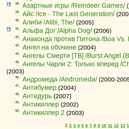
38.
Азартные игры /Reindeer Games/
(
39.
Айс /Ice - The Last Generation/
(200
40.
Алиби /Alibi, The/
(2005)
41.
Альфа Дог /Alpha Dog/
(2006)
42.
Анаконда против Питона /Boa Vs. 
43.
Ангел на обочине
(2004)
44.
Ангелы Смерти [ТВ] /Burst Angel (B
45.
Ангелы Чарли 2: Только вперед /Char
(2003)
46.
Андромеда /Andromeda/
(2000-200
47.
Антибумер
(2004)
48.
Антидурь
(2007)
49.
Антикиллер
(2002)
50.
Антикиллер 2
(2003)
1
2
3
4
5
6
7
8
9
10
11
12
13
1