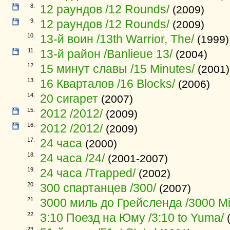
8.
12 раундов /12 Rounds/
(2009)
9.
12 раундов /12 Rounds/
(2009)
10.
13-й воин /13th Warrior, The/
(1999)
11.
13-й район /Banlieue 13/
(2004)
12.
15 минут славы /15 Minutes/
(2001)
13.
16 Кварталов /16 Blocks/
(2006)
14.
20 сигарет
(2007)
15.
2012 /2012/
(2009)
16.
2012 /2012/
(2009)
17.
24 часа
(2000)
18.
24 часа /24/
(2001-2007)
19.
24 часа /Trapped/
(2002)
20.
300 спартанцев /300/
(2007)
21.
3000 миль до Грейсленда /3000 Mil
22.
3:10 Поезд на Юму /3:10 to Yuma/
(
23.