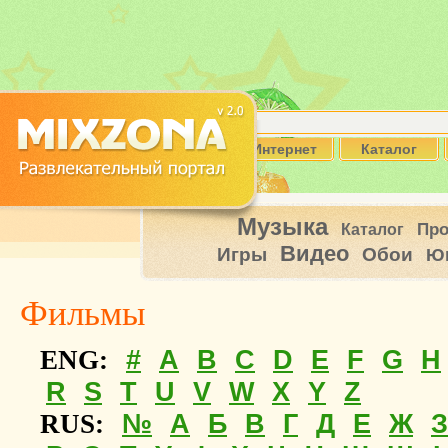
Интернет
Каталог
Музыка
Пр
Каталог
Видео
Игры
Обои
Ю
Фильмы
#
A
B
C
D
E
F
G
H
ENG:
R
S
T
U
V
W
X
Y
Z
№
А
Б
В
Г
Д
Е
Ж
З
RUS: