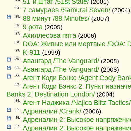
51-й штат /51st State/
(2001)
24.
7 самураев /Samurai Seven/
(2004)
25.
88 минут /88 Minutes/
(2007)
26.
9 рота
(2005)
27.
Aхиллесова пята
(2006)
28.
DOA: Живые или мертвые /DOA: De
29.
K-911
(1999)
30.
Авангард /The Vanguard/
(2008)
31.
Авангард /The Vanguard/
(2008)
32.
Агент Коди Бэнкс /Agent Cody Ban
33.
Агент Коди Бэнкс 2. Пункт назнач
Banks 2: Destination London/
(2004)
34.
Агент Наджика /Najica Blitz Tactics/
35.
Адреналин /Crank/
(2006)
36.
Адреналин 2: Высокое напряжение 
37.
Адреналин 2: Высокое напряжение 