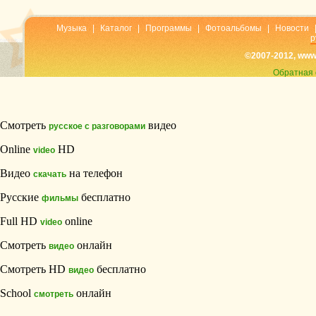
Музыка
|
Каталог
|
Программы
|
Фотоальбомы
|
Новости
р
©2007-2012, www
Обратная 
Смотреть
видео
русское с разговорами
Online
HD
video
Видео
на телефон
скачать
Русские
бесплатно
фильмы
Full HD
online
video
Смотреть
онлайн
видео
Смотреть HD
бесплатно
видео
School
онлайн
смотреть