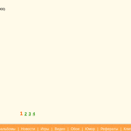
000)
1
2
3
4
оальбомы
|
Новости
|
Игры
|
Видео
|
Обои
|
Юмор
|
Рефераты
|
Кли