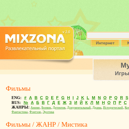
Интернет
М
Игр
Фильмы
#
A
B
C
D
E
F
G
H
I
J
K
L
M
N
O
P
Q
R
S
ENG:
№
А
Б
В
Г
Д
Е
Ж
З
И
Й
К
Л
М
Н
О
П
Р
С
RUS:
ЖАНРЫ:
,
,
,
,
,
,
Аниме
Боевик
Детектив
Документальный
Драма
Исторический
Ко
,
,
Фантастика
Фэнтэзи
Эротика
Фильмы / ЖАНР / Мистика