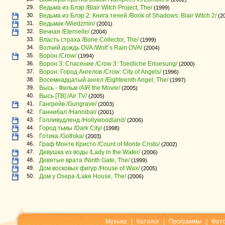
29.
Ведьма из Блэр /Blair Witch Project, The/
(1999)
30.
Ведьма из Блэр 2: Книга теней /Book of Shadows: Blair Witch 2/
(2
31.
Ведьмак /Wiedzmin/
(2001)
32.
Вечная /Еternelle/
(2004)
33.
Власть страха /Bone Collector, The/
(1999)
34.
Волчий дождь OVA /Wolf`s Rain OVA/
(2004)
35.
Ворон /Crow/
(1994)
36.
Ворон 3: Спасение /Crow 3: Toedliche Erloesung/
(2000)
37.
Ворон: Город Ангелов /Crow: City of Angels/
(1996)
38.
Восемнадцатый ангел /Eighteenth Angel, The/
(1997)
39.
Высь - Фильм /AIR the Movie/
(2005)
40.
Высь [ТВ] /Air TV/
(2005)
41.
Гангрейв /Gungrave/
(2003)
42.
Ганнибал /Hannibal/
(2001)
43.
Голливудленд /Hollywoodland/
(2006)
44.
Город тьмы /Dark City/
(1998)
45.
Готика /Gothika/
(2003)
46.
Граф Монте Кристо /Count of Monte Cristo/
(2002)
47.
Девушка из воды /Lady in the Water/
(2006)
48.
Девятые врата /Ninth Gate, The/
(1999)
49.
Дом восковых фигур /House of Wax/
(2005)
50.
Дом у Озера /Lake House, The/
(2006)
Музыка
|
Каталог
|
Программы
|
Фот