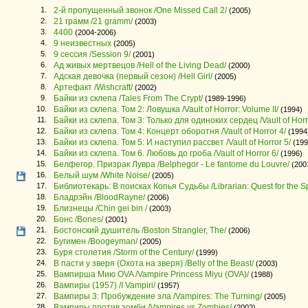
1.
2-й пропущенный звонок /One Missed Call 2/
(2005)
2.
21 грамм /21 gramm/
(2003)
3.
4400
(2004-2006)
4.
9 неизвестных
(2005)
5.
9 сессия /Session 9/
(2001)
6.
Ад живых мертвецов /Hell of the Living Dead/
(2000)
7.
Адская девочка (первый сезон) /Hell Girl/
(2005)
8.
Артефакт /Wishcraft/
(2002)
9.
Байки из склепа /Tales From The Crypt/
(1989-1996)
10.
Байки из склепа. Том 2: Ловушка /Vault of Horror: Volume II/
(1994)
11.
Байки из склепа. Том 3: Только для одиноких сердец /Vault of Horro
12.
Байки из склепа. Том 4: Концерт оборотня /Vault of Horror 4/
(1994
13.
Байки из склепа. Том 5: И наступил рассвет /Vault of Horror 5/
(199
14.
Байки из склепа. Том 6. Любовь до гроба /Vault of Horror 6/
(1996)
15.
Белфегор. Призрак Лувра /Belphegor - Le fantome du Louvre/
(200
16.
Белый шум /White Noise/
(2005)
17.
Библиотекарь: В поисках Копья Судьбы /Librarian: Quest for the Sp
18.
Бладрэйн /BloodRayne/
(2006)
19.
Близнецы /Chin gei bin /
(2003)
20.
Бонс /Bones/
(2001)
21.
Бостонский душитель /Boston Strangler, The/
(2006)
22.
Бугимен /Boogeyman/
(2005)
23.
Буря столетия /Storm of the Century/
(1999)
24.
В пасти у зверя (Охота на зверя) /Belly of the Beast/
(2003)
25.
Вампирша Мию OVA /Vampire Princess Miyu (OVA)/
(1988)
26.
Вампиры (1957) /I Vampiri/
(1957)
27.
Вампиры 3: Пробуждение зла /Vampires: The Turning/
(2005)
28.
Вампиры против зомби /Vampires vs Zombies/
(2002)