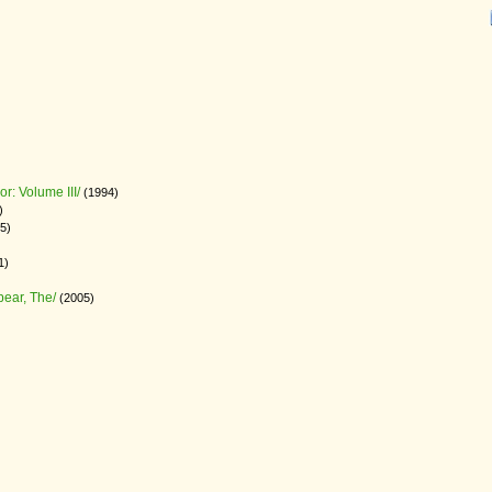
r: Volume III/
(1994)
)
5)
1)
ear, The/
(2005)