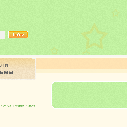
сти
ьмы
,
,
,
,
Сериал
Триллер
Ужасы