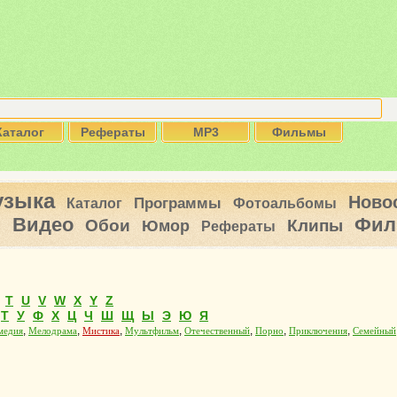
Каталог
Рефераты
MP3
Фильмы
узыка
Ново
Программы
Каталог
Фотоальбомы
Видео
Фил
ы
Обои
Клипы
Юмор
Рефераты
T
U
V
W
X
Y
Z
Т
У
Ф
Х
Ц
Ч
Ш
Щ
Ы
Э
Ю
Я
,
,
,
,
,
,
,
медия
Мелодрама
Мистика
Мультфильм
Отечественный
Порно
Приключения
Семейный