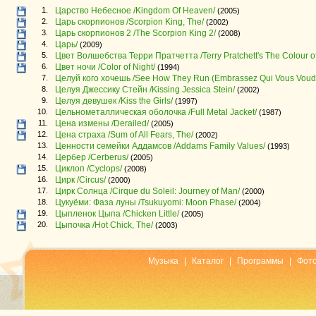
1.
Царство Небесное /Kingdom Of Heaven/
(2005)
2.
Царь скорпионов /Scorpion King, The/
(2002)
3.
Царь скорпионов 2 /The Scorpion King 2/
(2008)
4.
Царь/
(2009)
5.
Цвет Волшебства Терри Пратчетта /Terry Pratchett's The Colour o
6.
Цвет ночи /Color of Night/
(1994)
7.
Целуй кого хочешь /See How They Run (Embrassez Qui Vous Voudr
8.
Целуя Джессику Стейн /Kissing Jessica Stein/
(2002)
9.
Целуя девушек /Kiss the Girls/
(1997)
10.
Цельнометаллическая оболочка /Full Metal Jacket/
(1987)
11.
Цена измены /Derailed/
(2005)
12.
Цена страха /Sum of All Fears, The/
(2002)
13.
Ценности семейки Аддамсов /Addams Family Values/
(1993)
14.
Цербер /Cerberus/
(2005)
15.
Циклоп /Cyclops/
(2008)
16.
Цирк /Circus/
(2000)
17.
Цирк Солнца /Cirque du Soleil: Journey of Man/
(2000)
18.
Цукуёми: Фаза луны /Tsukuyomi: Moon Phase/
(2004)
19.
Цыпленок Цыпа /Chicken Little/
(2005)
20.
Цыпочка /Hot Chick, The/
(2003)
Музыка
|
Каталог
|
Программы
|
Фот