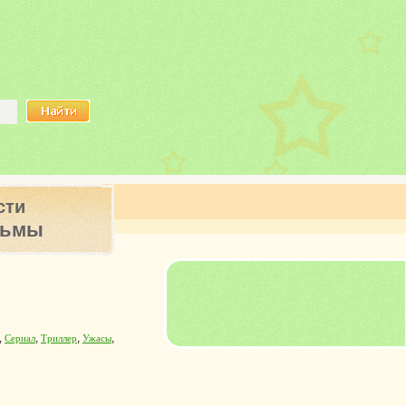
сти
ьмы
,
,
,
,
Сериал
Триллер
Ужасы