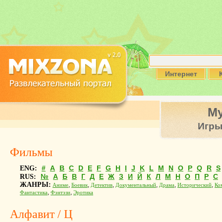
Интернет
М
Игр
Фильмы
#
A
B
C
D
E
F
G
H
I
J
K
L
M
N
O
P
Q
R
S
ENG:
№
А
Б
В
Г
Д
Е
Ж
З
И
Й
К
Л
М
Н
О
П
Р
С
RUS:
ЖАНРЫ:
,
,
,
,
,
,
Аниме
Боевик
Детектив
Документальный
Драма
Исторический
Ко
,
,
Фантастика
Фэнтэзи
Эротика
Алфавит / Ц