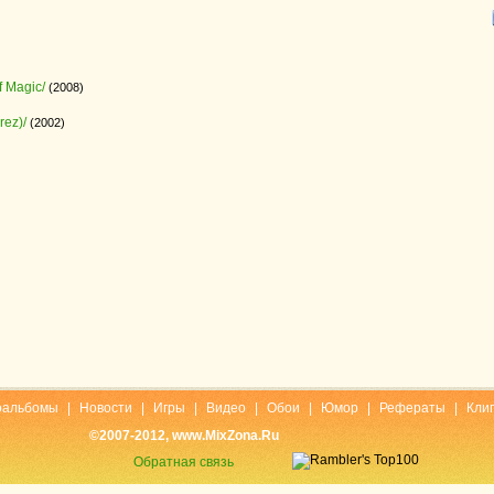
f Magic/
(2008)
ez)/
(2002)
оальбомы
|
Новости
|
Игры
|
Видео
|
Обои
|
Юмор
|
Рефераты
|
Кли
©2007-2012, www.MixZona.Ru
Обратная связь