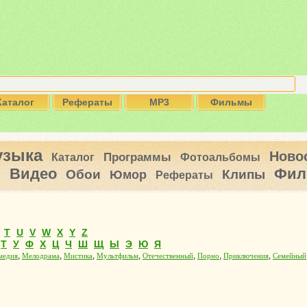
Каталог
Рефераты
MP3
Фильмы
узыка
Ново
Программы
Каталог
Фотоальбомы
Видео
Фил
ы
Обои
Клипы
Юмор
Рефераты
T
U
V
W
X
Y
Z
Т
У
Ф
Х
Ц
Ч
Ш
Щ
Ы
Э
Ю
Я
,
,
,
,
,
,
,
медия
Мелодрама
Мистика
Мультфильм
Отечественный
Порно
Приключения
Семейный