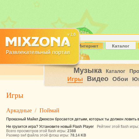
Интернет
Каталог
Музыка
Пр
Каталог
Видео
Игры
Обои
Ю
Игры
Аркадные
Поймай
/
Проказный Майкл Джексон бросается детьми, которых ты должен ловить в
Не грузится игра? Установите новый Flash Player
Рейтинг этой flash игры
Всего просмотров этой flash игры:
2388
Размер swf файла этой флэш игры:
78.14 KB