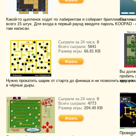
Какой-то цыпленок ходит по лабиринтам и собирает бриллианты - их
Скати ша
всего 15 штук. Для входа в первый раунд введите пароль KOOPAD - 
там написан.
Сыграли за 24 часа:
0
Всего сыграли:
5841
Размер игры:
66.81 KB
Вы должн
пробить 
Нужно прокатить шарик от старта до финиша и не позволить ему упа
вдвоем
в чёрные дыры.
Сыграли за 24 часа:
0
Всего сыграли:
4773
Размер игры:
204.40 KB
Проведит