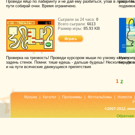
Проведи яйцо по лабиринту и не дай ему разбиться, упав в лунку. По
различн
пути собирай очки. Время ограничено.
подвижн
Сыграли за 24 часа:
0
Всего сыграли:
6613
Размер игры:
85.93 KB
Проверка на трезвость! Проведи курсором мыши по узкому каналу и 
Нужно пр
задень стенок. Помни: тише едешь - дальше будешь! Несколько уров
борьбе з
и на пути всяческие движущиеся препятствия
1
2
Музыка
|
Каталог
|
Программы
|
Фотоальбомы
|
Новости
р
©2007-2012, www
Обратная 