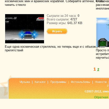
космических мин и вражеских кораблей. Собирайте аптечки, чтобы
Классна
чинить стекло
рассекае
иноплан
Сыграли за 24 часа:
0
Всего сыграли:
4727
Размер игры:
641.37 KB
Еще одна космическая стрелялка, но теперь еще и с объезжанием
препятствий
Просто п
истреби
научитьс
1
2
Музыка
|
Каталог
|
Программы
|
Фотоальбомы
|
Новости
р
©2007-2012, www
Обратная 