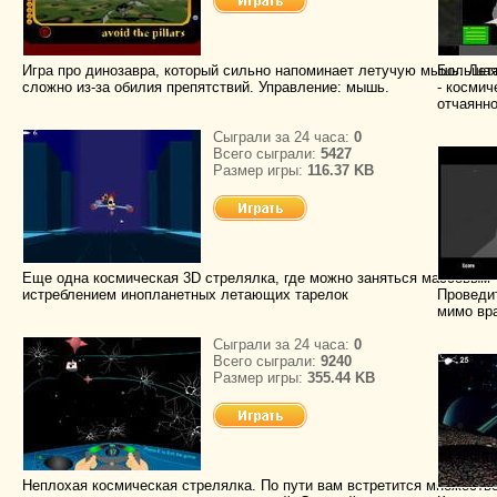
Игра про динозавра, который сильно напоминает летучую мышь. Лет
Большая
сложно из-за обилия препятствий. Управление: мышь.
- косми
отчаянн
Сыграли за 24 часа:
0
Всего сыграли:
5427
Размер игры:
116.37 KB
Еще одна космическая 3D стрелялка, где можно заняться массовым
истреблением инопланетных летающих тарелок
Проведит
мимо вра
Сыграли за 24 часа:
0
Всего сыграли:
9240
Размер игры:
355.44 KB
Неплохая космическая стрелялка. По пути вам встретится множеств