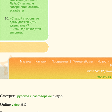
Олимпиады в Солт-
Лейк-Сити после
завершения лыжной
эстафеты
...
- С какой стороны от
дамы должен идти
джентльмен?
- С той, где находятся
витрины.
Музыка
|
Каталог
|
Программы
|
Фотоальбомы
|
Новости
р
©2007-2012, www
Обратная 
Смотреть
видео
русское с разговорами
Online
HD
video