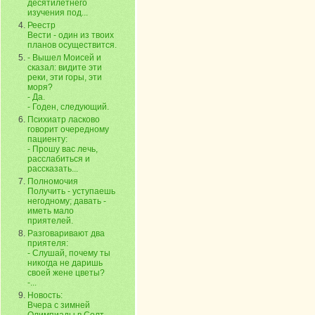
десятилетнего
изучения под...
Реестр
Вести - один из твоих
планов осуществится.
- Вышел Моисей и
сказал: видите эти
реки, эти горы, эти
моря?
- Да.
- Годен, следующий.
Психиатр ласково
говорит очередному
пациенту:
- Прошу вас лечь,
расслабиться и
рассказать...
Полномочия
Получить - уступаешь
негодному; давать -
иметь мало
приятелей.
Разговаривают два
приятеля:
- Слушай, почему ты
никогда не даришь
своей жене цветы?
-...
Новость:
Вчера с зимней