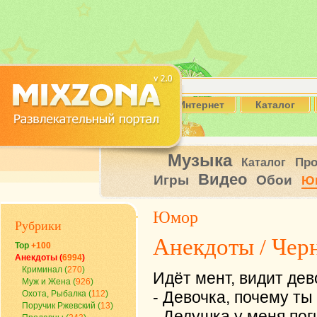
Интернет
Каталог
Музыка
Пр
Каталог
Видео
Игры
Обои
Ю
Юмор
Рубрики
Анекдоты
/
Чер
Top
+100
Анекдоты (
6994
)
Криминал (
270
)
Идёт мент, видит дево
Муж и Жена (
926
)
- Девочка, почему т
Охота, Рыбалка (
112
)
Поручик Ржевский (
13
)
- Дедушка у меня поги