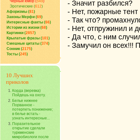
Черный юмор (
549
)
- Значит разбился?
Эротические (
612
)
- Нет, пожарные тент 
Афоризмы (
81
)
Законы Мерфи (
69
)
- Так что? промахнулс
Интересные факты (
66
)
- Нет, отпружинил и д
Истории из жизни (
68
)
Картинки (
2857
)
- Да что, с ним случ
Крылатые фразы (
101
)
Смешные цитаты (
374
)
- Замучил он всех!!! 
Сонник (
2175
)
Тосты (
245
)
10 Лучших
приколов
Корда (веревка)
Пойдешь на охоту.
Белье нижнее
Порванное -
потерпеть понижение;
в белье встать -
узнать интересные...
Поразительное
открытие сделали
туркменские
микробиологи после