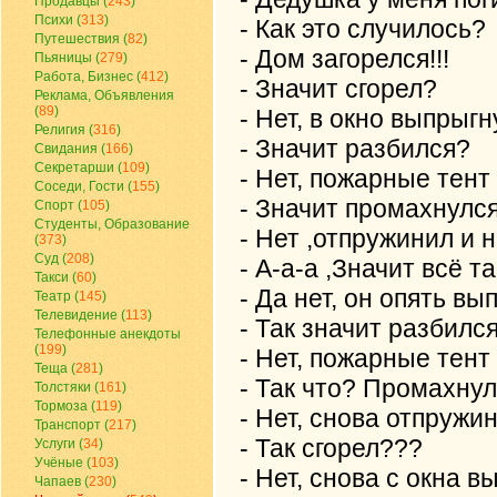
Продавцы (
243
)
Психи (
313
)
- Как это случилось?
Путешествия (
82
)
- Дом загорелся!!!
Пьяницы (
279
)
Работа, Бизнес (
412
)
- Значит сгорел?
Реклама, Объявления
(
89
)
- Нет, в окно выпрыгну
Религия (
316
)
- Значит разбился?
Свидания (
166
)
Секретарши (
109
)
- Нет, пожарные тент 
Соседи, Гости (
155
)
- Значит промахнулс
Спорт (
105
)
Студенты, Образование
- Нет ,отпружинил и н
(
373
)
Суд (
208
)
- А-а-а ,Значит всё т
Такси (
60
)
- Да нет, он опять вы
Театр (
145
)
Телевидение (
113
)
- Так значит разбилс
Телефонные анекдоты
(
199
)
- Нет, пожарные тент 
Теща (
281
)
- Так что? Промахну
Толстяки (
161
)
Тормоза (
119
)
- Нет, снова отпружин
Транспорт (
217
)
- Так сгорел???
Услуги (
34
)
Учёные (
103
)
- Нет, снова с окна в
Чапаев (
230
)