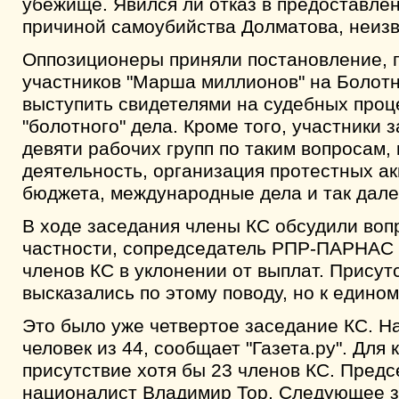
убежище. Явился ли отказ в предоставле
причиной самоубийства Долматова, неизв
Оппозиционеры приняли постановление,
участников "Марша миллионов" на Болотн
выступить свидетелями на судебных проц
"болотного" дела. Кроме того, участники 
девяти рабочих групп по таким вопросам,
деятельность, организация протестных а
бюджета, международные дела и так дале
В ходе заседания члены КС обсудили вопр
частности, сопредседатель РПР-ПАРНАС 
членов КС в уклонении от выплат. Прису
высказались по этому поводу, но к едино
Это было уже четвертое заседание КС. Н
человек из 44, сообщает "Газета.ру". Дл
присутствие хотя бы 23 членов КС. Пред
националист Владимир Тор. Следующее з