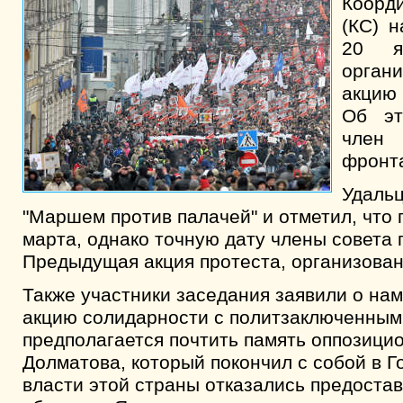
Коорд
(КС) н
20 я
орган
акцию 
Об эт
член 
фронта
Удаль
"Маршем против палачей" и отметил, что 
марта, однако точную дату члены совета 
Предыдущая акция протеста, организован
Также участники заседания заявили о на
акцию солидарности с политзаключенными
предполагается почтить память оппозици
Долматова, который покончил с собой в Го
власти этой страны отказались предоста