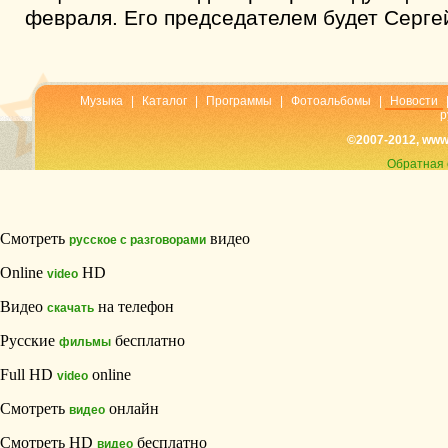
февраля. Его председателем будет Серге
Музыка
|
Каталог
|
Программы
|
Фотоальбомы
|
Новости
р
©2007-2012, www
Обратная 
Смотреть
видео
русское с разговорами
Online
HD
video
Видео
на телефон
скачать
Русские
бесплатно
фильмы
Full HD
online
video
Смотреть
онлайн
видео
Смотреть HD
бесплатно
видео