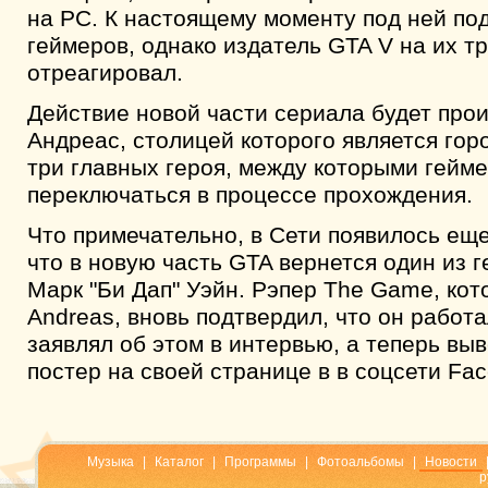
на PC. К настоящему моменту под ней по
геймеров, однако издатель GTA V на их т
отреагировал.
Действие новой части сериала будет прои
Андреас, столицей которого является гор
три главных героя, между которыми гейм
переключаться в процессе прохождения.
Что примечательно, в Сети появилось ещ
что в новую часть GTA вернется один из 
Марк "Би Дап" Уэйн. Рэпер The Game, кот
Andreas, вновь подтвердил, что он работа
заявлял об этом в интервью, а теперь в
постер на своей странице в в соцсети Fa
Музыка
|
Каталог
|
Программы
|
Фотоальбомы
|
Новости
р